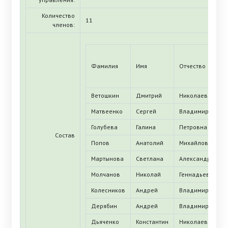
Количество
11
членов:
Фамилия
Имя
Отчество
Ветошкин
Дмитрий
Николаевич
Матвеенко
Сергей
Владимирович
Голубева
Галина
Петровна
Состав
Попов
Анатолий
Михайлович
Мартынова
Светлана
Александровна
Молчанов
Николай
Геннадьевич
Колесников
Андрей
Владимирович
Дерябин
Андрей
Владимирович
Дьяченко
Константин
Николаевич