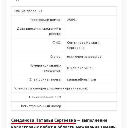
Общие сведения
Реестровый номер:
25691
Дата внесения сведений в
реестр:
ФИО:
Семдянова Наталья
Сергеевна
Статус:
исключен из реестра
Номера контактных
8-927-732-58-38
телефонов:
Электронная почта:
samara@rosinv.ru
Членство в саморегулируемых организациях
Наименование СРО
Регистрационный номер
Семдянова Наталья Сергеевна
— выполнение
кадастровых работ в области межевания земель,