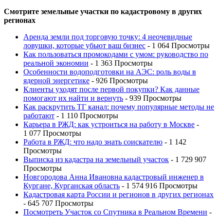
Смотрите земельные участки по кадастровому в других
регионах
Аренда земли под торговую точку: 4 неочевидные
ловушки, которые убьют ваш бизнес
- 1 064 Просмотры
Как пользоваться промокодами с умом: руководство по
реальной экономии
- 1 363 Просмотры
Особенности водоподготовки на АЭС: роль воды в
ядерной энергетике
- 926 Просмотры
Клиенты уходят после первой покупки? Как данные
помогают их найти и вернуть
- 939 Просмотры
Как раскрутить ТГ канал: почему популярные методы не
работают
- 1 110 Просмотры
Карьера в РЖД: как устроиться на работу в Москве
-
1 077 Просмотры
Работа в РЖД: что надо знать соискателю
- 1 142
Просмотры
Выписка из кадастра на земельный участок
- 1 729 907
Просмотры
Новгородова Анна Ивановна кадастровый инженер в
Кургане, Курганская область
- 1 574 916 Просмотры
Кадастровая карта России и регионов в других регионах
- 645 707 Просмотры
Посмотреть Участок со Спутника в Реальном Времени
-