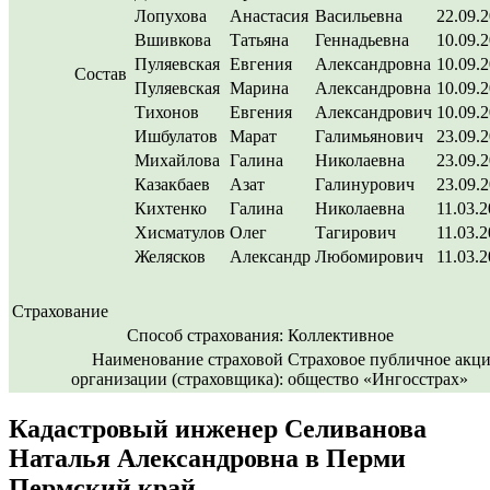
Лопухова
Анастасия
Васильевна
22.09.
Вшивкова
Татьяна
Геннадьевна
10.09.
Пуляевская
Евгения
Александровна
10.09.
Состав
Пуляевская
Марина
Александровна
10.09.
Тихонов
Евгения
Александрович
10.09.
Ишбулатов
Марат
Галимьянович
23.09.
Михайлова
Галина
Николаевна
23.09.
Казакбаев
Азат
Галинурович
23.09.
Кихтенко
Галина
Николаевна
11.03.
Хисматулов
Олег
Тагирович
11.03.
Желясков
Александр
Любомирович
11.03.
Страхование
Способ страхования:
Коллективное
Наименование страховой
Страховое публичное акц
организации (страховщика):
общество «Ингосстрах»
Кадастровый инженер Селиванова
Наталья Александровна в Перми
Пермский край