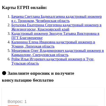
Карты ЕГРП онлайн:
Бачаева Светлана Бадмхалгаевна кадастровый инженер
в c. Троицком, Челябинская область
Боталова Екатерина Сергеевна кадастровый инженер в
Железногорске, Красноярский край
Кадастровый инженер Звиздун Татьяна Викторовна в
ПГТ Благовещенке
Калинина Елена Ивановна кадастровый инженер в
Усмани, Липецкая область
Мещеряков Олег Владимирович кадастровый инженер в
Камышлове, Свердловская область
Рейм Илья Игоревич кадастровый инженер в Туле,
Тульская область
🟠 Заполните опросник и получите
консультацию бесплатно