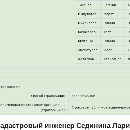
Тихонов
Евгения
А
Ишбулатов
Марат
Г
Михайлова
Галина
Н
Казакбаев
Азат
Г
Кихтенко
Галина
Н
Хисматулов
Олег
Т
Желясков
Александр
Л
Страхование
Способ страхования:
Коллективное
Наименование страховой организации
Страховое публичное акционерное
(страховщика):
адастровый инженер Сединина Лари