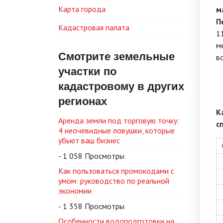
Карта города
м
П
Кадастровая палата
1
м
Смотрите земельные
в
участки по
кадастровому в других
регионах
К
Аренда земли под торговую точку:
с
4 неочевидные ловушки, которые
убьют ваш бизнес
- 1 058 Просмотры
Как пользоваться промокодами с
умом: руководство по реальной
экономии
- 1 358 Просмотры
Особенности водоподготовки на