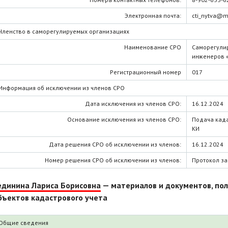
Электронная почта:
cti_nytva@ma
Членство в саморегулируемых организациях
Наименование СРО
Саморегули
инженеров 
Регистрационный номер
017
Информация об исключении из членов СРО
Дата исключения из членов СРО:
16.12.2024
Основание исключения из членов СРО:
Подача кад
КИ
Дата решения СРО об исключении из членов:
16.12.2024
Номер решения СРО об исключении из членов:
Протокол з
единина Лариса Борисовна
— материалов и документов, по
бъектов кадастрового учета
Общие сведения