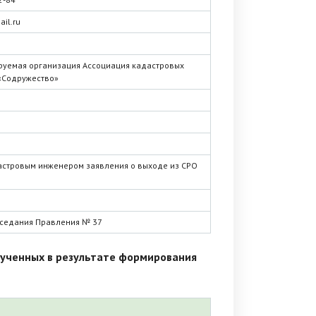
il.ru
руемая организация Ассоциация кадастровых
«Содружество»
астровым инженером заявления о выходе из СРО
аседания Правления № 37
лученных в результате формирования