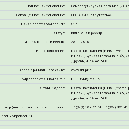
Полное наименование:
Саморегулируемая организация А
Сокращенное наименование:
СРО А КИ «Содружество»
Номер реестровой записи:
017
Статус:
включена в реестр
Дата включения в Реестр:
28.11.2016
Местоположение:
Место нахождения (ЕГРЮЛ)/место 
г. Пермь, Бульвар Гагарина, д. 65, к
Дружбы, д. 34, оф. 508
Адрес официального сайта:
www.ski-pk.ru
Адрес электронной почты:
NP-ZUSKI@mail.ru
Почтовый адрес:
Место нахождения (ЕГРЮЛ)/место 
г. Пермь, Бульвар Гагарина, д. 65, к
Дружбы, д. 34, оф. 508
Номер (номера) контактного телефона:
+7 (929) 203-32-74; +7 (902) 801-41
Органы управления