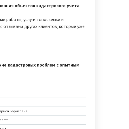
ования объектов кадастрового учета
вые работы, услуги топосъемки и
с отзывами других клиентов, которые уже
ние кадастровых проблем с опытным
ариса Борисовна
еестр
2-84