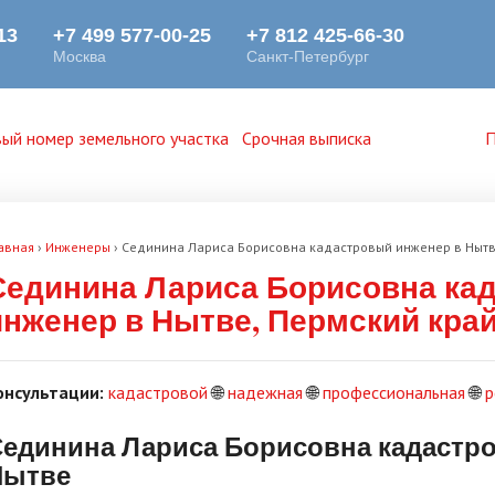
ый номер земельного участка
Срочная выписка
П
авная
›
Инженеры
›
Сединина Лариса Борисовна кадастровый инженер в Нытв
Сединина Лариса Борисовна ка
инженер в Нытве, Пермский кра
онсультации:
кадастровой
🌐
надежная
🌐
профессиональная
🌐
р
единина Лариса Борисовна кадастр
Нытве