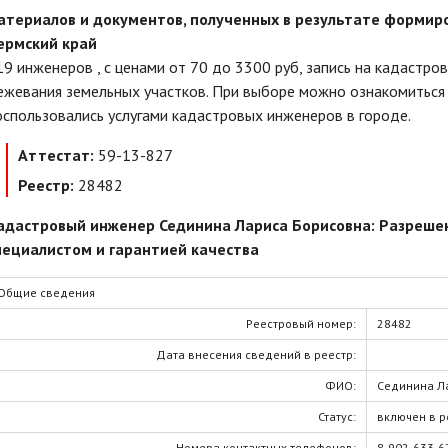
атериалов и документов, полученных в результате формир
ермский край
19 инженеров , c ценами от 70 до 3300 руб, запись на кадастро
ежевания земельных участков. При выборе можно ознакомиться 
оспользовались услугами кадастровых инженеров в городе.
Аттестат:
59-13-827
Реестр:
28482
адастровый инженер Сединина Лариса Борисовна: Разреше
пециалистом и гарантией качества
Общие сведения
Реестровый номер:
28482
Дата внесения сведений в реестр:
ФИО:
Сединина Л
Статус:
включен в р
Номера контактных телефонов:
8-902-633-6