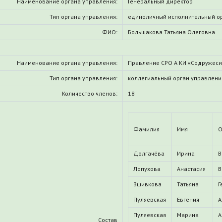
Наименование органа управления:
Генеральный директор
Тип органа управления:
единоличный исполнительный о
ФИО:
Большакова Татьяна Олеговна
Наименование органа управления:
Правление СРО А КИ «Содружес
Тип органа управления:
коллегиальный орган управлени
Количество членов:
18
Фамилия
Имя
О
Долгачёва
Ирина
В
Лопухова
Анастасия
В
Вшивкова
Татьяна
Г
Пуляевская
Евгения
А
Пуляевская
Марина
А
Состав