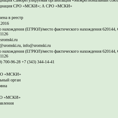
циация Саморегулируемая организация «Межрегиональный союз
циация СРО «МСКИ»; А СРО «МСКИ»
ена в реестр
.2016
 нахождения (ЕГРЮЛ)/место фактического нахождения 620144, Све
 1126
romski.ru
e@sromski.ru, info@sromski.ru
 нахождения (ЕГРЮЛ)/место фактического нахождения 620144, Све
 1126
0) 700-96-28 +7 (343) 344-14-41
СРО «МСКИ»
ьный орган
овна
СРО «МСКИ»
авления