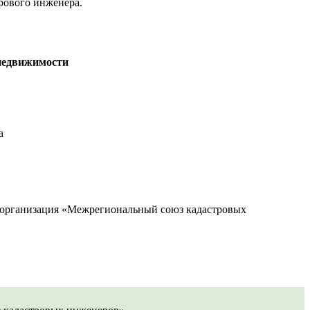
рового инженера.
 недвижимости
а
организация «Межрегиональный союз кадастровых