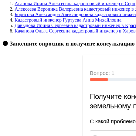
Агапова Ирина Алексеевна кадастровый инженер в Серпу
Алексеева Вероника Валерьевна кадастровый инженер в 
Борисова Александра Александровна кадастровый инжене
Кадастровый инженер Гуртуева Анна Михайловна
Давыдова Ирина Сергеевна кадастровый инженер в Крас
Качанова Ольга Сергеевна кадастровый инженер в Харовс
🟠 Заполните опросник и получите консультацию