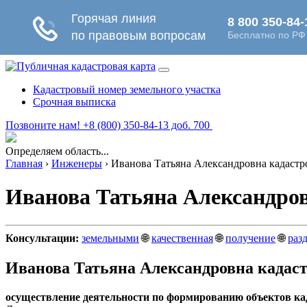
Кадастровый номер земельного участка
Срочная выписка
Позвоните нам! +8 (800) 350-84-13 доб. 700
Определяем область...
Главная
›
Инженеры
›
Иванова Татьяна Александровна кадастр
Иванова Татьяна Александров
Консультации:
земельными
🌐
качественная
🌐
получение
🌐
раз
Иванова Татьяна Александровна кадас
осуществление деятельности по формированию объектов ка