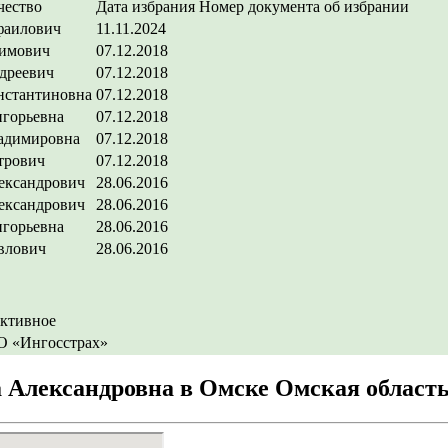
чество
Дата избрания
Номер документа об избрании
фаилович
11.11.2024
имович
07.12.2018
дреевич
07.12.2018
нстантиновна
07.12.2018
игорьевна
07.12.2018
адимировна
07.12.2018
трович
07.12.2018
ександрович
28.06.2016
ександрович
28.06.2016
игорьевна
28.06.2016
влович
28.06.2016
ективное
 «Ингосстрах»
 Александровна в Омске Омская област