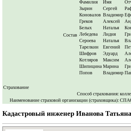
Фамилия
Имя
От
Зырин
Сергей
Ра
Коновалов
Владимир
Еф
Греков
Алексей
Ан
Белых
Наталья
Ко
Лебедева
Лидия
Гр
Состав
Сероева
Наталья
Вл
Тарелкин
Евгений
Пе
Шифров
Эдуард
Ал
Котляров
Максим
Ал
Шипицина
Марина
Гр
Попов
Владимир
Па
Страхование
Способ страхования:
колл
Наименование страховой организации (страховщика):
СПАО
Кадастровый инженер Иванова Татьяна