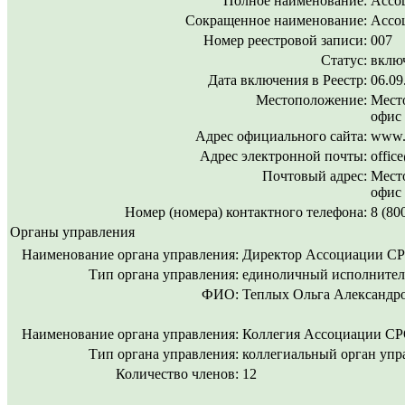
Полное наименование:
Ассо
Сокращенное наименование:
Ассо
Номер реестровой записи:
007
Статус:
включ
Дата включения в Реестр:
06.09
Местоположение:
Место
офис
Адрес официального сайта:
www.s
Адрес электронной почты:
offic
Почтовый адрес:
Место
офис
Номер (номера) контактного телефона:
8 (80
Органы управления
Наименование органа управления:
Директор Ассоциации 
Тип органа управления:
единоличный исполнител
ФИО:
Теплых Ольга Александр
Наименование органа управления:
Коллегия Ассоциации 
Тип органа управления:
коллегиальный орган упр
Количество членов:
12