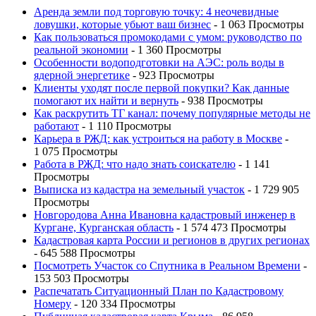
Аренда земли под торговую точку: 4 неочевидные
ловушки, которые убьют ваш бизнес
- 1 063 Просмотры
Как пользоваться промокодами с умом: руководство по
реальной экономии
- 1 360 Просмотры
Особенности водоподготовки на АЭС: роль воды в
ядерной энергетике
- 923 Просмотры
Клиенты уходят после первой покупки? Как данные
помогают их найти и вернуть
- 938 Просмотры
Как раскрутить ТГ канал: почему популярные методы не
работают
- 1 110 Просмотры
Карьера в РЖД: как устроиться на работу в Москве
-
1 075 Просмотры
Работа в РЖД: что надо знать соискателю
- 1 141
Просмотры
Выписка из кадастра на земельный участок
- 1 729 905
Просмотры
Новгородова Анна Ивановна кадастровый инженер в
Кургане, Курганская область
- 1 574 473 Просмотры
Кадастровая карта России и регионов в других регионах
- 645 588 Просмотры
Посмотреть Участок со Спутника в Реальном Времени
-
153 503 Просмотры
Распечатать Ситуационный План по Кадастровому
Номеру
- 120 334 Просмотры