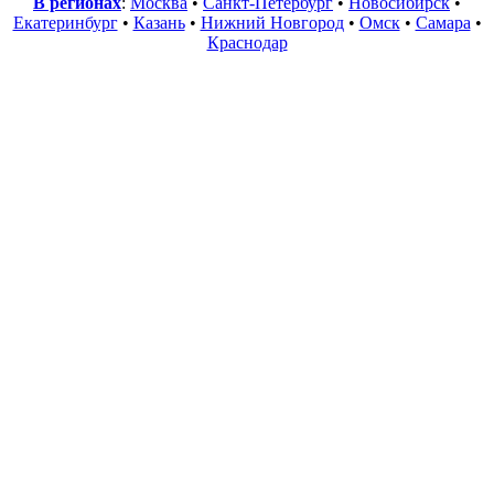
В регионах
:
Москва
•
Санкт-Петербург
•
Новосибирск
•
Екатеринбург
•
Казань
•
Нижний Новгород
•
Омск
•
Самара
•
Краснодар