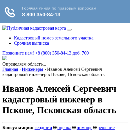
Кадастровый номер земельного участка
Срочная выписка
Позвоните нам! +8 (800) 350-84-13 доб. 700
Определяем область...
Главная
›
Инженеры
›
Иванов Алексей Сергеевич
кадастровый инженер в Пскове, Псковская область
Иванов Алексей Сергеевич
кадастровый инженер в
Пскове, Псковская область
Консультации:
геодезии
🌐
оценка
🌐
помощь
🌐
решение