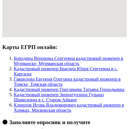
Карты ЕГРП онлайн:
Бородина Вероника Сергеевна кадастровый инженер в
Мурманске, Мурманская область
Кадастровый инженер Брагина Юлия Сергеевна в c.
Каргаске
Гаврилова Евгения Олеговна кадастровый инженер в
Томске, Томская область
Кадастровый инженер Григорьева Татьяна Геннадьевна
Кадастровый инженер Зиннатуллина Гульназ
Шамилевна в c. Старом Айване
Клинцов Игорь Владимирович кадастровый инженер в
Химках, Московская область
🟠 Заполните опросник и получите