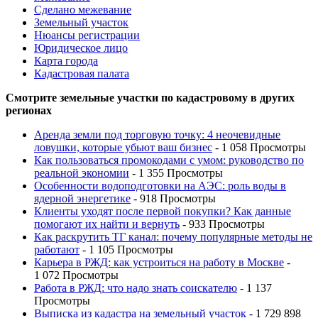
Сделано межевание
Земельный участок
Нюансы регистрации
Юридическое лицо
Карта города
Кадастровая палата
Смотрите земельные участки по кадастровому в других
регионах
Аренда земли под торговую точку: 4 неочевидные
ловушки, которые убьют ваш бизнес
- 1 058 Просмотры
Как пользоваться промокодами с умом: руководство по
реальной экономии
- 1 355 Просмотры
Особенности водоподготовки на АЭС: роль воды в
ядерной энергетике
- 918 Просмотры
Клиенты уходят после первой покупки? Как данные
помогают их найти и вернуть
- 933 Просмотры
Как раскрутить ТГ канал: почему популярные методы не
работают
- 1 105 Просмотры
Карьера в РЖД: как устроиться на работу в Москве
-
1 072 Просмотры
Работа в РЖД: что надо знать соискателю
- 1 137
Просмотры
Выписка из кадастра на земельный участок
- 1 729 898