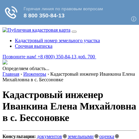
Кадастровый номер земельного участка
Срочная выписка
Позвоните нам! +8 (800) 350-84-13 доб. 700
Определяем область...
Главная
›
Инженеры
›
Кадастровый инженер Иванкина Елена
Михайловна в c. Бессоновке
Кадастровый инженер
Иванкина Елена Михайловна
в c. Бессоновке
Консультации:
документов
🌐
земельными
🌐
оценка
🌐