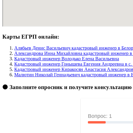
Карты ЕГРП онлайн:
Алябьев Денис Васильевич кадастровый инженер в Белор
Александрова Инна Михайловна кадастровый инженер в Б
Кадастровый инженер Володько Елена Васильевна
Кадастровый инженер Гонышева Евгения Андреевна в c.
Кадастровый инженер Киракосян Анастасия Александро
Малютин Николай Геннадьевич кадастровый инженер в Ег
🟠 Заполните опросник и получите консультацию