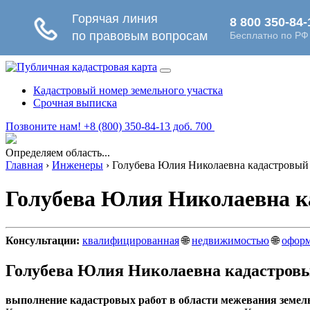
Кадастровый номер земельного участка
Срочная выписка
Позвоните нам! +8 (800) 350-84-13 доб. 700
Определяем область...
Главная
›
Инженеры
›
Голубева Юлия Николаевна кадастровый 
Голубева Юлия Николаевна ка
Консультации:
квалифицированная
🌐
недвижимостью
🌐
офор
Голубева Юлия Николаевна кадастровы
выполнение кадастровых работ в области межевания земел