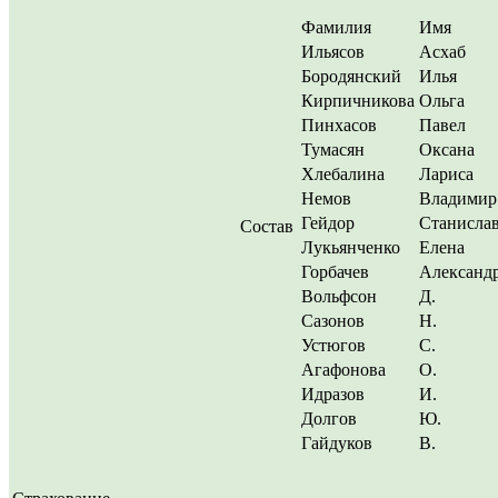
Фамилия
Имя
Ильясов
Асхаб
Бородянский
Илья
Кирпичникова
Ольга
Пинхасов
Павел
Тумасян
Оксана
Хлебалина
Лариса
Немов
Владимир
Гейдор
Станисла
Состав
Лукьянченко
Елена
Горбачев
Александ
Вольфсон
Д.
Сазонов
Н.
Устюгов
С.
Агафонова
О.
Идразов
И.
Долгов
Ю.
Гайдуков
В.