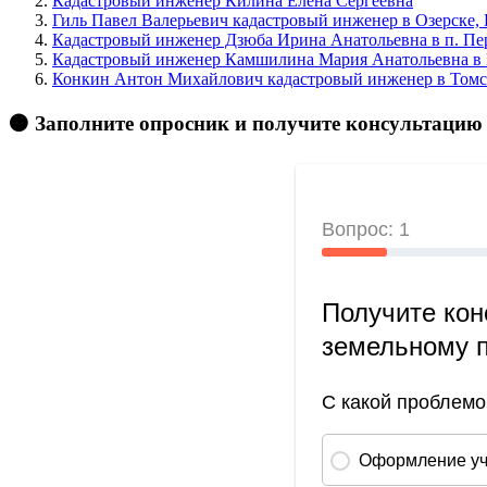
Кадастровый инженер Килина Елена Сергеевна
Гиль Павел Валерьевич кадастровый инженер в Озерске,
Кадастровый инженер Дзюба Ирина Анатольевна в п. Пе
Кадастровый инженер Камшилина Мария Анатольевна в 
Конкин Антон Михайлович кадастровый инженер в Томск
🟠 Заполните опросник и получите консультацию