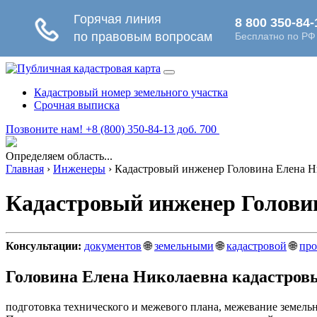
Кадастровый номер земельного участка
Срочная выписка
Позвоните нам! +8 (800) 350-84-13 доб. 700
Определяем область...
Главная
›
Инженеры
›
Кадастровый инженер Головина Елена Н
Кадастровый инженер Голови
Консультации:
документов
🌐
земельными
🌐
кадастровой
🌐
про
Головина Елена Николаевна кадастров
подготовка технического и межевого плана, межевание земел