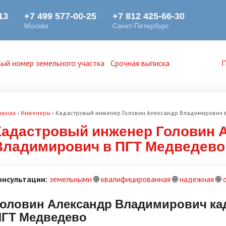
ый номер земельного участка
Срочная выписка
П
авная
›
Инженеры
›
Кадастровый инженер Головин Александр Владимирович 
Кадастровый инженер Головин 
Владимирович в ПГТ Медведево
онсультации:
земельными
🌐
квалифицированная
🌐
надежная
🌐
оловин Александр Владимирович ка
ПГТ Медведево