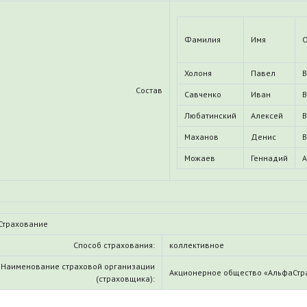
Фамилия
Имя
О
Холоня
Павел
В
Состав
Савченко
Иван
В
Любатинский
Алексей
В
Маханов
Денис
В
Можаев
Геннадий
А
Страхование
Способ страхования:
коллективное
Наименование страховой организации
Акционерное общество «АльфаСтр
(страховщика):