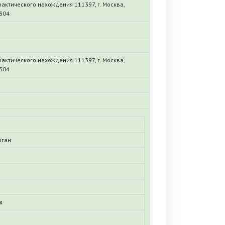
актического нахождения 111397, г. Москва,
-304
актического нахождения 111397, г. Москва,
-304
1
рган
я