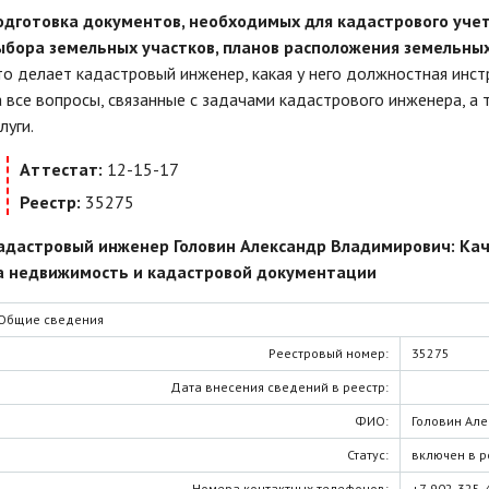
одготовка документов, необходимых для кадастрового учет
ыбора земельных участков, планов расположения земельных
то делает кадастровый инженер, какая у него должностная инс
а все вопросы, связанные с задачами кадастрового инженера, а 
луги.
Аттестат:
12-15-17
Реестр:
35275
адастровый инженер Головин Александр Владимирович: Ка
а недвижимость и кадастровой документации
Общие сведения
Реестровый номер:
35275
Дата внесения сведений в реестр:
ФИО:
Головин Ал
Статус:
включен в р
Номера контактных телефонов:
+7-902-325-