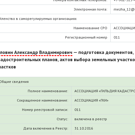
Электронная почта:
mezha_12@r
Членство в саморегулируемых организациях
Наименование СРО
АССОЦИАЦИ
Регистрационный номер
011
оловин Александр Владимирович
— подготовка документов, 
радостроительных планов, актов выбора земельных участко
частков
Общие сведения
Полное наименование:
АССОЦИАЦИЯ «ГИЛЬДИЯ КАДАСТР
Сокращенное наименование:
АССОЦИАЦИЯ «ГКИ»
Номер реестровой записи:
011
Статус:
включена в реестр
Дата включения в Реестр:
31.10.2016