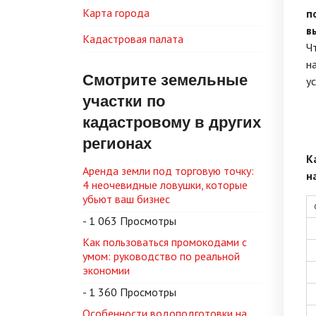
Карта города
п
в
Кадастровая палата
Ч
н
Смотрите земельные
ус
участки по
кадастровому в других
регионах
К
Аренда земли под торговую точку:
н
4 неочевидные ловушки, которые
убьют ваш бизнес
- 1 063 Просмотры
Как пользоваться промокодами с
умом: руководство по реальной
экономии
- 1 360 Просмотры
Особенности водоподготовки на