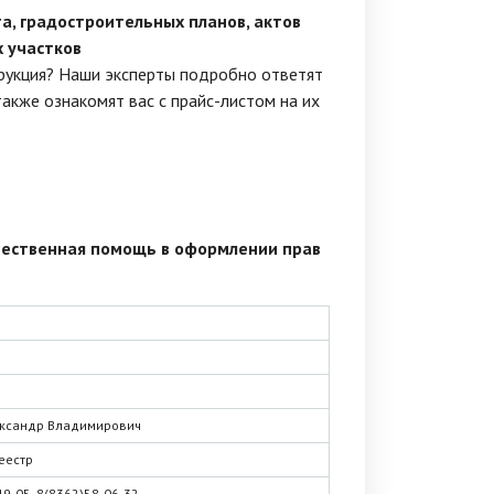
а, градостроительных планов, актов
 участков
трукция? Наши эксперты подробно ответят
также ознакомят вас с прайс-листом на их
чественная помощь в оформлении прав
ександр Владимирович
еестр
49-05, 8(8362)58-06-32