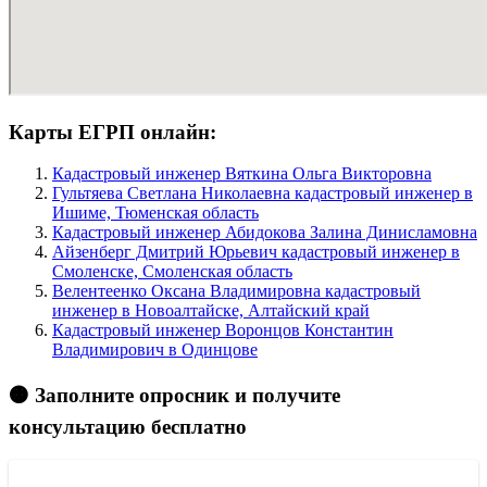
Карты ЕГРП онлайн:
Кадастровый инженер Вяткина Ольга Викторовна
Гультяева Светлана Николаевна кадастровый инженер в
Ишиме, Тюменская область
Кадастровый инженер Абидокова Залина Динисламовна
Айзенберг Дмитрий Юрьевич кадастровый инженер в
Смоленске, Смоленская область
Велентеенко Оксана Владимировна кадастровый
инженер в Новоалтайске, Алтайский край
Кадастровый инженер Воронцов Константин
Владимирович в Одинцове
🟠 Заполните опросник и получите
консультацию бесплатно