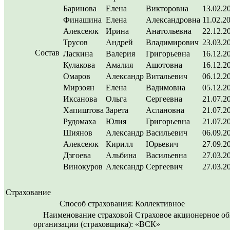
Баринова
Елена
Викторовна
13.02.2
Финашина
Елена
Александровна
11.02.2
Алексеюк
Ирина
Анатольевна
22.12.2
Трусов
Андрей
Владимирович
23.03.2
Состав
Ласкина
Валерия
Григорьевна
16.12.2
Кулакова
Амалия
Ашотовна
16.12.2
Омаров
Александр
Витальевич
06.12.2
Мирзоян
Елена
Вадимовна
05.12.2
Иксанова
Ольга
Сергеевна
21.07.2
Хапиштова
Зарета
Аслановна
21.07.2
Рудомаха
Юлия
Григорьевна
21.07.2
Шиянов
Александр
Васильевич
06.09.2
Алексеюк
Кирилл
Юрьевич
27.09.2
Дзгоева
Альбина
Васильевна
27.03.2
Винокуров
Александр
Сергеевич
27.03.2
Страхование
Способ страхования:
Коллективное
Наименование страховой
Страховое акционерное о
организации (страховщика):
«ВСК»