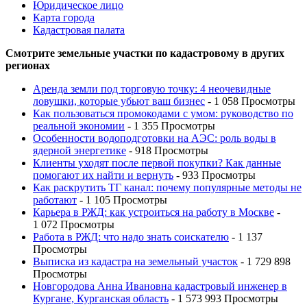
Юридическое лицо
Карта города
Кадастровая палата
Смотрите земельные участки по кадастровому в других
регионах
Аренда земли под торговую точку: 4 неочевидные
ловушки, которые убьют ваш бизнес
- 1 058 Просмотры
Как пользоваться промокодами с умом: руководство по
реальной экономии
- 1 355 Просмотры
Особенности водоподготовки на АЭС: роль воды в
ядерной энергетике
- 918 Просмотры
Клиенты уходят после первой покупки? Как данные
помогают их найти и вернуть
- 933 Просмотры
Как раскрутить ТГ канал: почему популярные методы не
работают
- 1 105 Просмотры
Карьера в РЖД: как устроиться на работу в Москве
-
1 072 Просмотры
Работа в РЖД: что надо знать соискателю
- 1 137
Просмотры
Выписка из кадастра на земельный участок
- 1 729 898
Просмотры
Новгородова Анна Ивановна кадастровый инженер в
Кургане, Курганская область
- 1 573 993 Просмотры