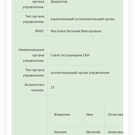
органа
Директор
управления:
Тип органа
единоличный исполнительный орган
управления:
ФИО:
Маслова Евгения Викторовна
Наименование
органа
Совет Ассоциации СКИ
управления:
Тип органа
коллегиальный орган управления
управления:
Количество
25
членов:
Фамилия
Имя
Отчество
Хапаев
Евгений
Александрович