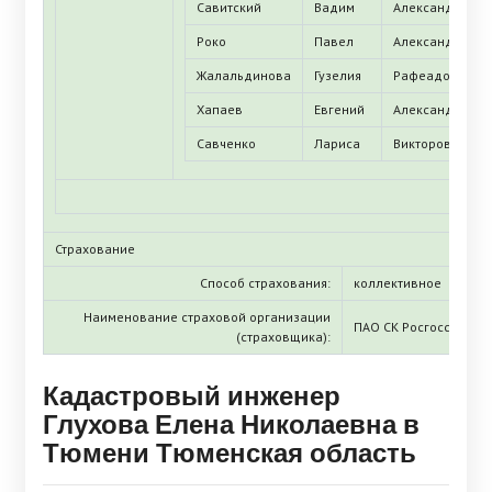
Савитский
Вадим
Александрович
Роко
Павел
Александрович
Жалальдинова
Гузелия
Рафеадовна
Хапаев
Евгений
Александрович
Савченко
Лариса
Викторовна
Страхование
Способ страхования:
коллективное
Наименование страховой организации
ПАО СК Росгосстрах
(страховщика):
Кадастровый инженер
Глухова Елена Николаевна в
Тюмени Тюменская область