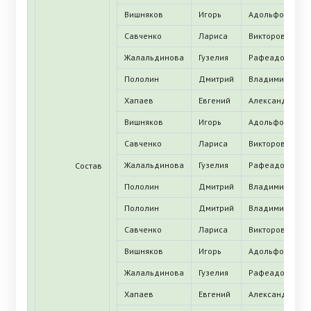
Вишняков
Игорь
Адольфович
Савченко
Лариса
Викторовна
Жалальдинова
Гузелия
Рафеадовна
Пололин
Дмитрий
Владимирович
Хапаев
Евгений
Александрович
Вишняков
Игорь
Адольфович
Савченко
Лариса
Викторовна
Жалальдинова
Гузелия
Рафеадовна
Состав
Пололин
Дмитрий
Владимирович
Пололин
Дмитрий
Владимирович
Савченко
Лариса
Викторовна
Вишняков
Игорь
Адольфович
Жалальдинова
Гузелия
Рафеадовна
Хапаев
Евгений
Александрович