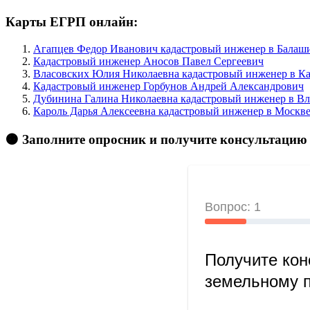
Карты ЕГРП онлайн:
Агапцев Федор Иванович кадастровый инженер в Балаши
Кадастровый инженер Аносов Павел Сергеевич
Власовских Юлия Николаевна кадастровый инженер в Кар
Кадастровый инженер Горбунов Андрей Александрович
Дубинина Галина Николаевна кадастровый инженер в Вл
Кароль Дарья Алексеевна кадастровый инженер в Москве
🟠 Заполните опросник и получите консультацию