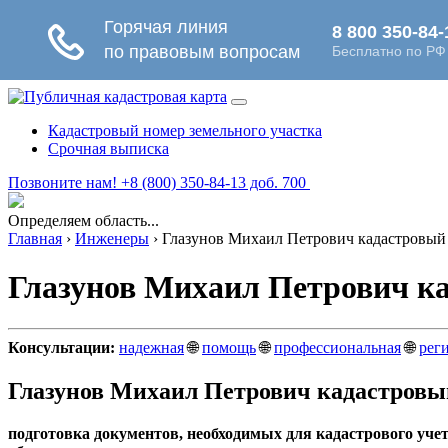
Кадастровый номер земельного участка
Срочная выписка
Позвоните нам! +8 (800) 350-84-13 доб. 700
Определяем область...
Главная
›
Инженеры
›
Глазунов Михаил Петрович кадастровый 
Глазунов Михаил Петрович ка
Консультации:
надежная
🌐
помощь
🌐
профессиональная
🌐
рег
Глазунов Михаил Петрович кадастровы
подготовка документов, необходимых для кадастрового уче