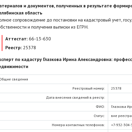
атериалов и документов, полученных в результате формир
елябинская область
олное сопровождение до постановки на кадастровый учет, госу
обственности и получения выписки из ЕГРН.
Аттестат:
66-13-630
Реестр:
25378
ксперт по кадастру Глазкова Ирина Александровна: профес
едвижимости
Общие сведения
Реестровый номер:
25378
Дата внесения сведений в реестр:
ФИО:
Глазкова И
Статус:
вне реестра
Номера контактных телефонов:
+7-932-304-