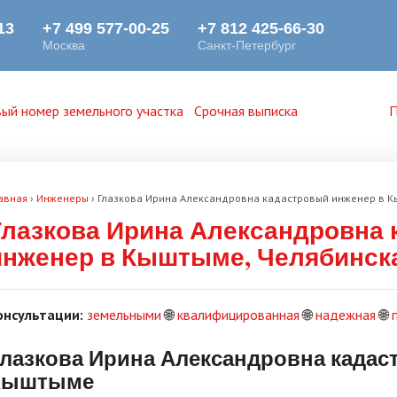
ый номер земельного участка
Срочная выписка
П
авная
›
Инженеры
›
Глазкова Ирина Александровна кадастровый инженер в К
Глазкова Ирина Александровна
инженер в Кыштыме, Челябинск
онсультации:
земельными
🌐
квалифицированная
🌐
надежная
🌐
лазкова Ирина Александровна кадас
Кыштыме