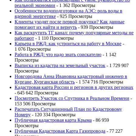
реальной экономии
- 1 362 Просмотры
Особенности водоподготовки на АЭС: роль воды в
ядерной энергетике
- 925 Просмотры
Клиенты уходят после первой покупки? Как данные
помогают их найти и вернуть
- 939 Просмотры
Как раскрутить ТГ канал: почему популярные методы не
работают
- 1 110 Просмотры
Карьера в РЖД: как устроиться на работу в Москве
-
1 076 Просмотры
Работа в РЖД: что надо знать соискателю
- 1 142
Просмотры
Выписка из кадастра на земельный участок
- 1 729 907
Просмотры
Новгородова Анна Ивановна кадастровый инженер в
Кургане, Курганская область
- 1 574 716 Просмотры
Кадастровая карта России и регионов в других регионах
- 645 642 Просмотры
Посмотреть Участок со Спутника в Реальном Времени
-
153 506 Просмотры
Распечатать Ситуационный План по Кадастровому
Номеру
- 120 334 Просмотры
Публичная кадастровая карта Крыма
- 86 959
Просмотры
Публичная Кадастровая Карта Газопровода
- 77 227