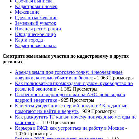
Срочная выписка
Кадастровый номер
Межевание
Сделано межевание
Земельный участок
Нюансы регистрации
Юридическое лицо
Карта города
Кадастровая палата
Смотрите земельные участки по кадастровому в других
регионах
Аренда земли под торговую точку: 4 неочевидные
ловушки, которые убьют ваш бизнес
- 1 063 Просмотры
Как пользоваться промокодами с умом: руководство по
реальной экономии
- 1 362 Просмотры
Особенности водоподготовки на АЭС: роль воды в
ядерной энергетике
- 925 Просмотры
Клиенты уходят после первой покупки? Как данные
помогают их найти и вернуть
- 939 Просмотры
Как раскрутить ТГ канал: почему популярные методы не
работают
- 1 110 Просмотры
Карьера в РЖД: как устроиться на работу в Москве
-
1 076 Просмотры