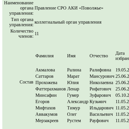
Наименование
органа
Правление СРО АКИ «Поволжье»
управления:
Тип органа
коллегиальный орган управления
управления:
Количество
11
членов:
Дата
Фамилия
Имя
Отчество
избра
Акмалова
Ралина
Ралифовна
19.05.
Саттаров
Марат
Мансурович
25.06.
Состав
Прохожева
Юлия
Николаевна
25.06.
Фаттерахманов
Ленар
Рифатович
25.06.
Минсафин
Гумер
Зуфарович
05.10.
Егоров
Александр
Кузьмич
11.05.
Мифтахов
Тимур
Ильдарович
11.05.
Аввакумов
Олег
Васильевич
11.05.
Мерзакреев
Рустем
Рауфович
11.05.