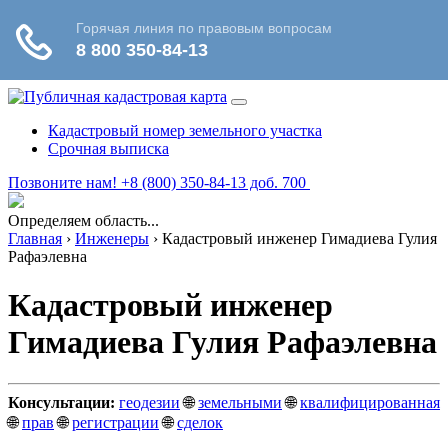
Кадастровый номер земельного участка
Срочная выписка
Позвоните нам! +8 (800) 350-84-13 доб. 700
Определяем область...
Главная
›
Инженеры
›
Кадастровый инженер Гимадиева Гулия
Рафаэлевна
Кадастровый инженер
Гимадиева Гулия Рафаэлевна
Консультации:
геодезии
🌐
земельными
🌐
квалифицированная
🌐
прав
🌐
регистрации
🌐
сделок