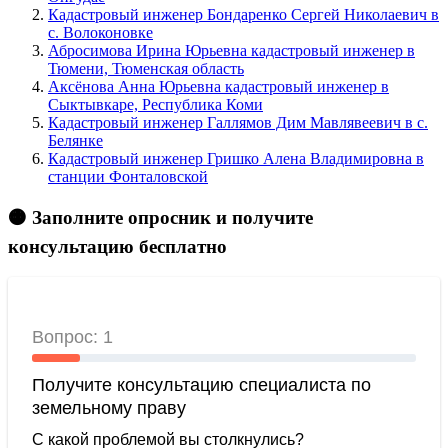
Кадастровый инженер Бондаренко Сергей Николаевич в
c. Волоконовке
Абросимова Ирина Юрьевна кадастровый инженер в
Тюмени, Тюменская область
Аксёнова Анна Юрьевна кадастровый инженер в
Сыктывкаре, Республика Коми
Кадастровый инженер Галлямов Дим Мавлявеевич в c.
Белянке
Кадастровый инженер Гришко Алена Владимировна в
станции Фонталовской
🟠 Заполните опросник и получите
консультацию бесплатно