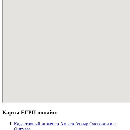
Карты ЕГРП онлайн:
Кадастровый инженер Амыев Аткыр Олегович в c.
Онгудае