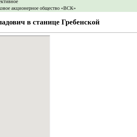
ективное
ховое акционерное общество «ВСК»
адович в станице Гребенской