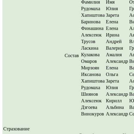
Фамилия
Имя
От
Рудомаха
Юлия
Гр
Хапиштова
Зарета
А
Баринова
Елена
В
Финашина
Елена
А
Алексеюк
Ирина
А
Трусов
Андрей
В
Ласкина
Валерия
Гр
Кулакова
Амалия
А
Состав
Омаров
Александр
В
Мирзоян
Елена
В
Иксанова
Ольга
Се
Хапиштова
Зарета
А
Рудомаха
Юлия
Гр
Шиянов
Александр
В
Алексеюк
Кирилл
Ю
Дзгоева
Альбина
Ва
Винокуров
Александр
Се
Страхование