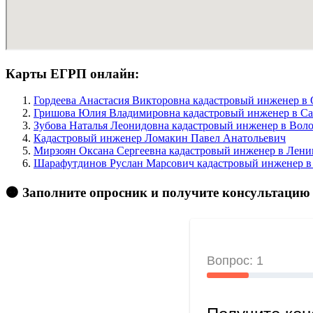
Карты ЕГРП онлайн:
Гордеева Анастасия Викторовна кадастровый инженер в 
Гришова Юлия Владимировна кадастровый инженер в Сам
Зубова Наталья Леонидовна кадастровый инженер в Волог
Кадастровый инженер Ломакин Павел Анатольевич
Мирзоян Оксана Сергеевна кадастровый инженер в Ленин
Шарафутдинов Руслан Марсович кадастровый инженер в 
🟠 Заполните опросник и получите консультацию