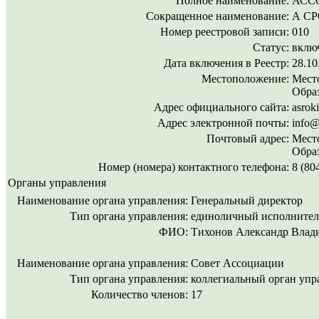
Полное наименование:
АСС
Сокращенное наименование:
А СР
Номер реестровой записи:
010
Статус:
включ
Дата включения в Реестр:
28.10
Местоположение:
Место
Образ
Адрес официального сайта:
asroki
Адрес электронной почты:
info@
Почтовый адрес:
Место
Образ
Номер (номера) контактного телефона:
8 (80
Органы управления
Наименование органа управления:
Генеральный директор
Тип органа управления:
единоличный исполнител
ФИО:
Тихонов Александр Влад
Наименование органа управления:
Совет Ассоциации
Тип органа управления:
коллегиальный орган упр
Количество членов:
17