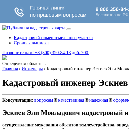
Кадастровый номер земельного участка
Срочная выписка
Позвоните нам! +8 (800) 350-84-13 доб. 700
Определяем область...
Главная
›
Инженеры
›
Кадастровый инженер Эскиев Эли Мовла
Кадастровый инженер Эскиев 
Консультации:
вопросам
🌐
качественная
🌐
надежная
🌐
оформл
Эскиев Эли Мовладович кадастровый и
осуществление межевания объектов землеустройства, опреде