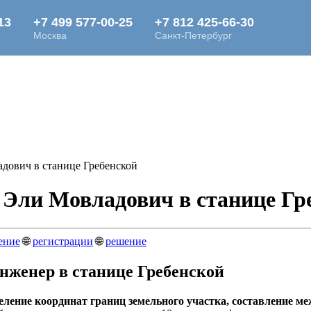
дович в станице Гребенской
Эли Мовладович в станице Гр
ение
🌐
регистрации
🌐
решение
нженер в станице Гребенской
ление координат границ земельного участка, составление ме