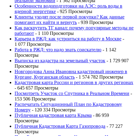
реальной экономии
- 1 362 Просмотры
Особенности водоподготовки на АЭС: роль воды в
ядерной энергетике
- 925 Просмотры
Клиенты уходят после первой покупки? Как данные
помогают их найти и вернуть
- 939 Просмотры
Как раскрутить ТГ канал: почему популярные методы не
работают
- 1 110 Просмотры
Карьера в РЖД: как устроиться на работу в Москве
-
1 077 Просмотры
Работа в РЖД: что надо знать соискателю
- 1 142
Просмотры
Выписка из кадастра на земельный участок
- 1 729 907
Просмотры
Новгородова Анна Ивановна кадастровый инженер в
Кургане, Курганская область
- 1 574 782 Просмотры
Кадастровая карта России и регионов в других регионах
- 645 657 Просмотры
Посмотреть Участок со Спутника в Реальном Времени
-
153 506 Просмотры
Распечатать Ситуационный План по Кадастровому
Номеру
- 120 334 Просмотры
Публичная кадастровая карта Крыма
- 86 959
Просмотры
Публичная Кадастровая Карта Газопровода
- 77 227
Просмотры