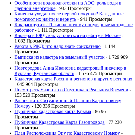
Особенности водоподготовки на АЭС: роль воды в
ядерной энергетике
- 933 Просмотры
Клиенты уходят после первой покупки? Как данные
помогают их найти и вернуть
- 941 Просмотры
Как раскрутить ТГ канал: почему популярные методы не
работают
- 1 111 Просмотры
Карьера в РЖД: как устроиться на работу в Москве
-
1 082 Просмотры
Работа в РЖД: что надо знать соискателю
- 1 144
Просмотры
Выписка из кадастра на земельный участок
- 1 729 909
Просмотры
Новгородова Анна Ивановна кадастровый инженер в
Кургане, Курганская область
- 1 576 475 Просмотры
Кадастровая карта России и регионов в других регионах
- 645 964 Просмотры
Посмотреть Участок со Спутника в Реальном Времени
-
153 520 Просмотры
Распечатать Ситуационный План по Кадастровому
Номеру
- 120 336 Просмотры
Публичная кадастровая карта Крыма
- 86 961
Просмотры
Публичная Кадастровая Карта Газопровода
- 77 230
Просмотры
План Расположения Эпу по Кадастровому Номеру
-