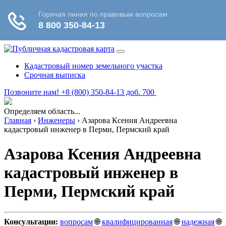
Кадастровый номер земельного участка
Срочная выписка
Позвоните нам! +8 (800) 350-84-13 доб. 700
Определяем область...
Главная
›
Инженеры
›
Азарова Ксения Андреевна
кадастровый инженер в Перми, Пермский край
Азарова Ксения Андреевна
кадастровый инженер в
Перми, Пермский край
Консультации:
вопросам
🌐
квалифицированная
🌐
надежная
🌐