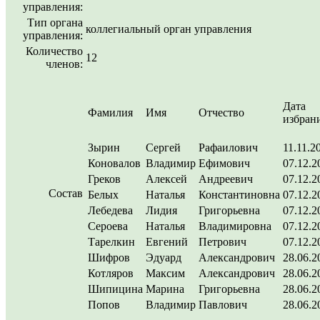
управления:
Тип органа
коллегиальный орган управления
управления:
Количество
12
членов:
Дата
Фамилия
Имя
Отчество
избран
Зырин
Сергей
Рафаилович
11.11.2
Коновалов
Владимир
Ефимович
07.12.2
Греков
Алексей
Андреевич
07.12.2
Состав
Белых
Наталья
Константиновна
07.12.2
Лебедева
Лидия
Григорьевна
07.12.2
Сероева
Наталья
Владимировна
07.12.2
Тарелкин
Евгений
Петрович
07.12.2
Шифров
Эдуард
Александрович
28.06.2
Котляров
Максим
Александрович
28.06.2
Шипицина
Марина
Григорьевна
28.06.2
Попов
Владимир
Павлович
28.06.2