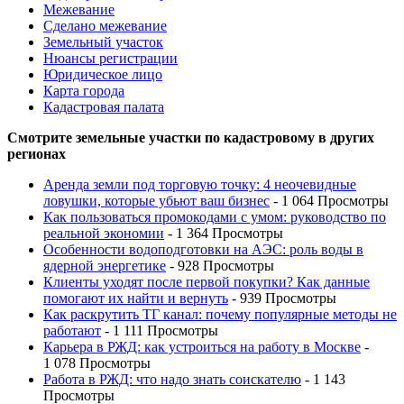
Межевание
Сделано межевание
Земельный участок
Нюансы регистрации
Юридическое лицо
Карта города
Кадастровая палата
Смотрите земельные участки по кадастровому в других
регионах
Аренда земли под торговую точку: 4 неочевидные
ловушки, которые убьют ваш бизнес
- 1 064 Просмотры
Как пользоваться промокодами с умом: руководство по
реальной экономии
- 1 364 Просмотры
Особенности водоподготовки на АЭС: роль воды в
ядерной энергетике
- 928 Просмотры
Клиенты уходят после первой покупки? Как данные
помогают их найти и вернуть
- 939 Просмотры
Как раскрутить ТГ канал: почему популярные методы не
работают
- 1 111 Просмотры
Карьера в РЖД: как устроиться на работу в Москве
-
1 078 Просмотры
Работа в РЖД: что надо знать соискателю
- 1 143
Просмотры