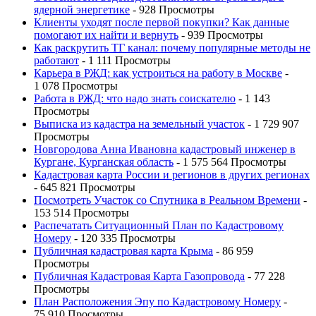
ядерной энергетике
- 928 Просмотры
Клиенты уходят после первой покупки? Как данные
помогают их найти и вернуть
- 939 Просмотры
Как раскрутить ТГ канал: почему популярные методы не
работают
- 1 111 Просмотры
Карьера в РЖД: как устроиться на работу в Москве
-
1 078 Просмотры
Работа в РЖД: что надо знать соискателю
- 1 143
Просмотры
Выписка из кадастра на земельный участок
- 1 729 907
Просмотры
Новгородова Анна Ивановна кадастровый инженер в
Кургане, Курганская область
- 1 575 564 Просмотры
Кадастровая карта России и регионов в других регионах
- 645 821 Просмотры
Посмотреть Участок со Спутника в Реальном Времени
-
153 514 Просмотры
Распечатать Ситуационный План по Кадастровому
Номеру
- 120 335 Просмотры
Публичная кадастровая карта Крыма
- 86 959
Просмотры
Публичная Кадастровая Карта Газопровода
- 77 228
Просмотры
План Расположения Эпу по Кадастровому Номеру
-
75 910 Просмотры