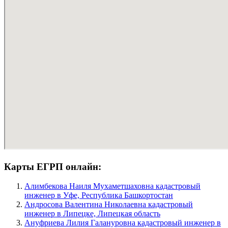
Карты ЕГРП онлайн:
Алимбекова Наиля Мухаметшаховна кадастровый
инженер в Уфе, Республика Башкортостан
Андросова Валентина Николаевна кадастровый
инженер в Липецке, Липецкая область
Ануфриева Лилия Галануровна кадастровый инженер в