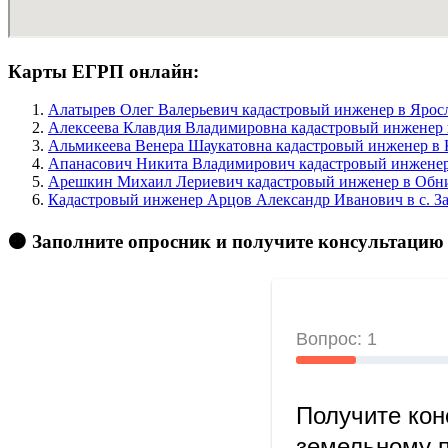
Карты ЕГРП онлайн:
Алатырев Олег Валерьевич кадастровый инженер в Яросл
Алексеева Клавдия Владимировна кадастровый инженер 
Альмикеева Венера Шаукатовна кадастровый инженер в К
Апанасович Никита Владимирович кадастровый инженер 
Арешкин Михаил Лериевич кадастровый инженер в Обни
Кадастровый инженер Арцов Александр Иванович в c. З
🟠 Заполните опросник и получите консультацию