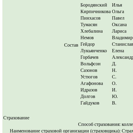
Бородянский
Илья
Кирпичникова
Ольга
Пинхасов
Павел
Тумасян
Оксана
Хлебалина
Лариса
Немов
Владимир
Гейдор
Станисла
Состав
Лукьянченко
Елена
Горбачев
Александ
Вольфсон
Д.
Сазонов
Н.
Устюгов
С.
Агафонова
О.
Идразов
И.
Долгов
Ю.
Гайдуков
В.
Страхование
Способ страхования:
колл
Наименование страховой организации (страховщика):
Стра