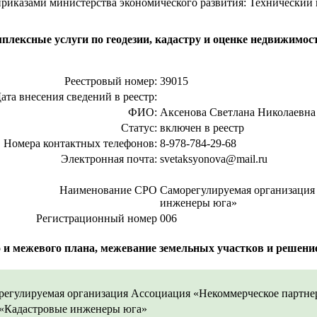
приказами министерства экономического развития: Технический
ексные услуги по геодезии, кадастру и оценке недвижимост
Реестровый номер:
39015
ата внесения сведений в реестр:
ФИО:
Аксенова Светлана Николаевна
Статус:
включен в реестр
Номера контактных телефонов:
8-978-784-29-68
Электронная почта:
svetaksyonova@mail.ru
Наименование СРО
Саморегулируемая организация
инженеры юга»
Регистрационный номер
006
 и межевого плана, межевание земельных участков и решени
регулируемая организация Ассоциация «Некоммерческое партне
«Кадастровые инженеры юга»