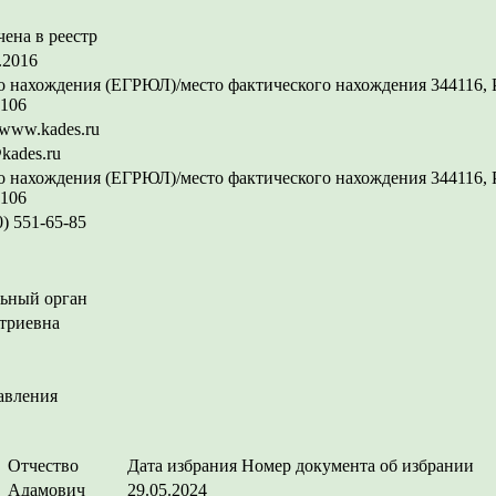
ена в реестр
.2016
 нахождения (ЕГРЮЛ)/место фактического нахождения 344116, Рос
 106
//www.kades.ru
kades.ru
 нахождения (ЕГРЮЛ)/место фактического нахождения 344116, Рос
 106
0) 551-65-85
ьный орган
триевна
авления
Отчество
Дата избрания
Номер документа об избрании
Адамович
29.05.2024