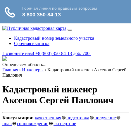
Кадастровый номер земельного участка
Срочная выписка
Позвоните нам! +8 (800) 350-84-13 доб. 700
Определяем область...
Главная
›
Инженеры
›
Кадастровый инженер Аксенов Сергей
Павлович
Кадастровый инженер
Аксенов Сергей Павлович
Консультации:
качественная
🌐
подготовка
🌐
получение
🌐
прав
🌐
сопровождение
🌐
экспертное