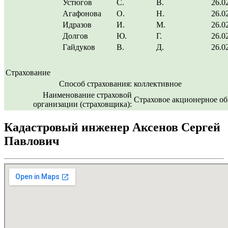
Устюгов
С.
В.
26.0
Агафонова
О.
Н.
26.0
Идразов
И.
М.
26.0
Долгов
Ю.
Г.
26.0
Гайдуков
В.
Д.
26.0
Страхование
Способ страхования:
коллективное
Наименование страховой
Страховое акционерное о
организации (страховщика):
Кадастровый инженер Аксенов Сергей
Павлович