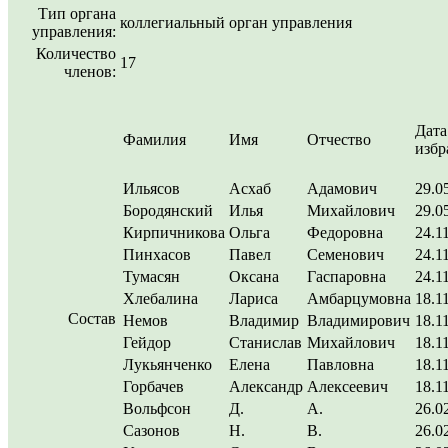
Тип органа
коллегиальный орган управления
управления:
Количество
17
членов:
Дата
Фамилия
Имя
Отчество
избр
Ильясов
Асхаб
Адамович
29.0
Бородянский
Илья
Михайлович
29.0
Кирпичникова
Ольга
Федоровна
24.1
Пинхасов
Павел
Семенович
24.1
Тумасян
Оксана
Гаспаровна
24.1
Хлебалина
Лариса
Амбарцумовна
18.1
Состав
Немов
Владимир
Владимирович
18.1
Гейдор
Станислав
Михайлович
18.1
Лукьянченко
Елена
Павловна
18.1
Горбачев
Александр
Алексеевич
18.1
Вольфсон
Д.
А.
26.0
Сазонов
Н.
В.
26.0