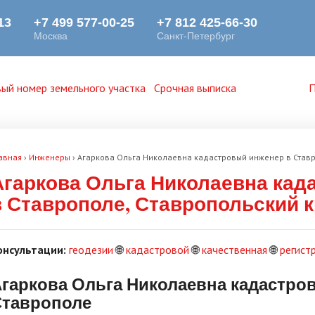
ый номер земельного участка
Срочная выписка
П
авная
›
Инженеры
›
Агаркова Ольга Николаевна кадастровый инженер в Ставр
Агаркова Ольга Николаевна кад
в Ставрополе, Ставропольский 
онсультации:
геодезии
🌐
кадастровой
🌐
качественная
🌐
регист
гаркова Ольга Николаевна кадастро
Ставрополе