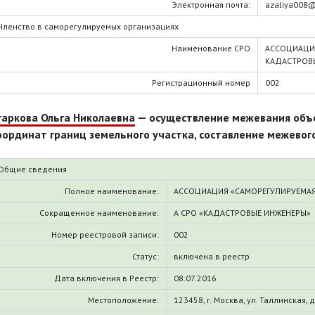
Электронная почта:
azaliya008@
Членство в саморегулируемых организациях
Наименование СРО
АССОЦИАЦИ
КАДАСТРОВ
Регистрационный номер
002
гаркова Ольга Николаевна
— осуществление межевания объе
оординат границ земельного участка, составление межевог
Общие сведения
Полное наименование:
АССОЦИАЦИЯ «САМОРЕГУЛИРУЕМАЯ
Сокращенное наименование:
А СРО «КАДАСТРОВЫЕ ИНЖЕНЕРЫ»
Номер реестровой записи:
002
Статус:
включена в реестр
Дата включения в Реестр:
08.07.2016
Местоположение:
123458, г. Москва, ул. Таллинская, д.