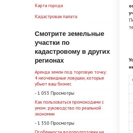
Карта города
о
у
Кадастровая палата
П
т
Смотрите земельные
участки по
кадастровому в других
регионах
У
н
Аренда земли под торговую точку:
4 неочевидные ловушки, которые
убьют ваш бизнес
- 1 053 Просмотры
Как пользоваться промокодами с
умом: руководство по реальной
экономии
- 1 350 Просмотры
Особенности водоподготовки на