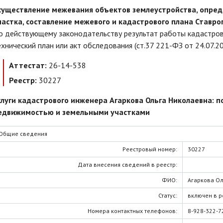
существление межевания объектов землеустройства, опред
частка, составление межевого и кадастрового плана Ставро
о действующему законодательству результат работы кадастров
ехнический план или акт обследования (ст.37 221-ФЗ от 24.07.20
Аттестат:
26-14-538
Реестр:
30227
слуги кадастрового инженера Агаркова Ольга Николаевна: п
едвижимостью и земельными участками
Общие сведения
Реестровый номер:
30227
Дата внесения сведений в реестр:
ФИО:
Агаркова О
Статус:
включен в р
Номера контактных телефонов:
8-928-322-7