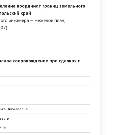
еление координат границ земельного
польский край
ого инженера — межевой план,
07).
олное сопровождение при сделках с
льга Николаевна
еестр
2-04