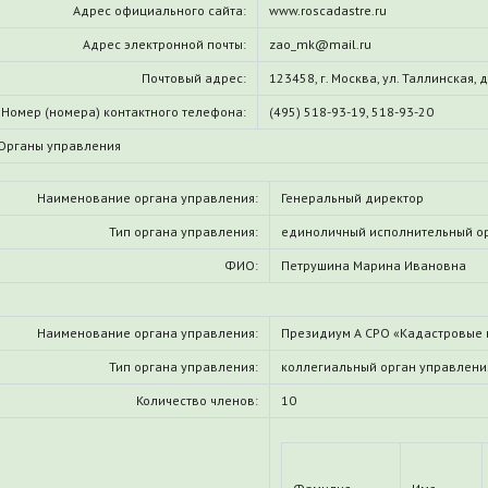
Адрес официального сайта:
www.roscadastre.ru
Адрес электронной почты:
zao_mk@mail.ru
Почтовый адрес:
123458, г. Москва, ул. Таллинская, д.
Номер (номера) контактного телефона:
(495) 518-93-19, 518-93-20
Органы управления
Наименование органа управления:
Генеральный директор
Тип органа управления:
единоличный исполнительный о
ФИО:
Петрушина Марина Ивановна
Наименование органа управления:
Президиум А СРО «Кадастровые
Тип органа управления:
коллегиальный орган управлени
Количество членов:
10