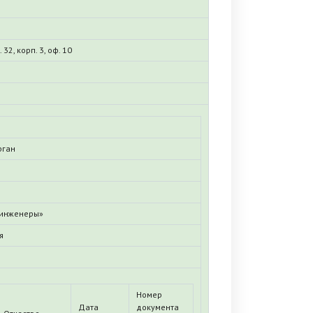
 32, корп. 3, оф. 10
рган
 инженеры»
я
Номер
Дата
документа