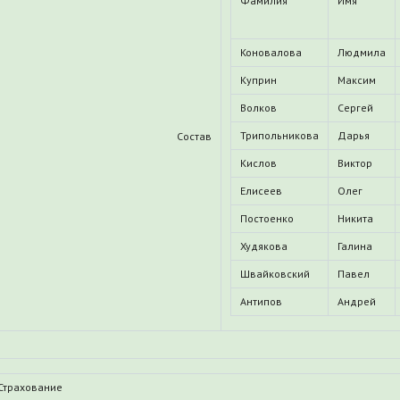
Фамилия
Имя
Коновалова
Людмила
Куприн
Максим
Волков
Сергей
Трипольникова
Дарья
Состав
Кислов
Виктор
Елисеев
Олег
Постоенко
Никита
Худякова
Галина
Швайковский
Павел
Антипов
Андрей
Страхование