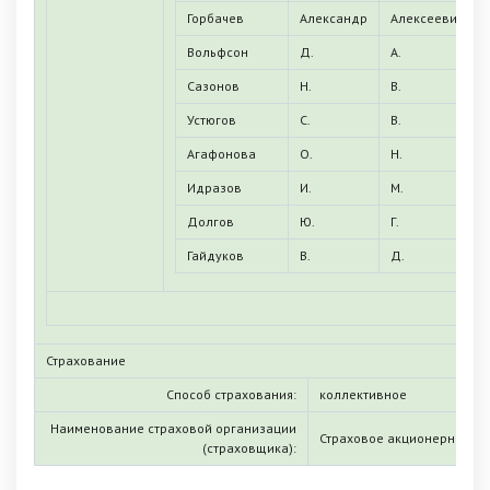
Горбачев
Александр
Алексеевич
Вольфсон
Д.
А.
Сазонов
Н.
В.
Устюгов
С.
В.
Агафонова
О.
Н.
Идразов
И.
М.
Долгов
Ю.
Г.
Гайдуков
В.
Д.
Страхование
Способ страхования:
коллективное
Наименование страховой организации
Страховое акционерное об
(страховщика):