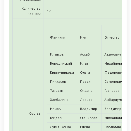
Количество
17
членов:
Фамилия
Имя
Отчество
Ильясов
Асхаб
Адамович
Бородянский
Илья
Михайлович
Кирпичникова
Ольга
Федоровна
Пинхасов
Павел
Семенович
Тумасян
Оксана
Гаспаровна
Хлебалина
Лариса
Амбарцумовна
Немов
Владимир
Владимирович
Состав
Гейдор
Станислав
Михайлович
Лукьянченко
Елена
Павловна