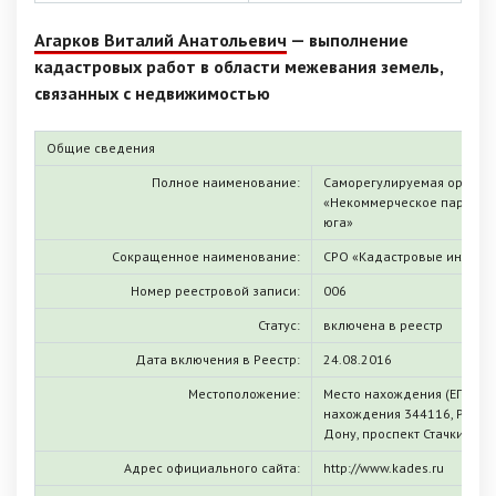
Агарков Виталий Анатольевич
— выполнение
кадастровых работ в области межевания земель,
связанных с недвижимостью
Общие сведения
Полное наименование:
Саморегулируемая органи
«Некоммерческое партнер
юга»
Сокращенное наименование:
СРО «Кадастровые инжене
Номер реестровой записи:
006
Статус:
включена в реестр
Дата включения в Реестр:
24.08.2016
Местоположение:
Место нахождения (ЕГРЮЛ)
нахождения 344116, Ростовс
Дону, проспект Стачки, д. 5
Адрес официального сайта:
http://www.kades.ru