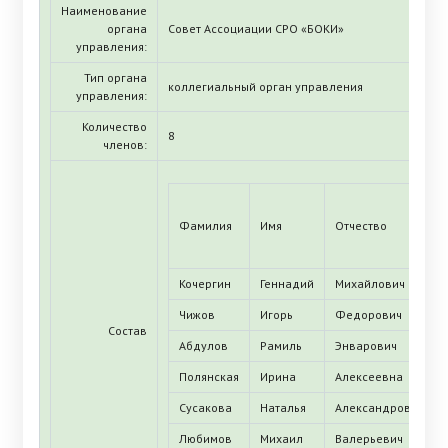
Наименование
органа
Совет Ассоциации СРО «БОКИ»
управления:
Тип органа
коллегиальный орган управления
управления:
Количество
8
членов:
Фамилия
Имя
Отчество
Кочергин
Геннадий
Михайлович
Чижов
Игорь
Федорович
Состав
Абдулов
Рамиль
Энварович
Полянская
Ирина
Алексеевна
Сусакова
Наталья
Александровна
Любимов
Михаил
Валерьевич