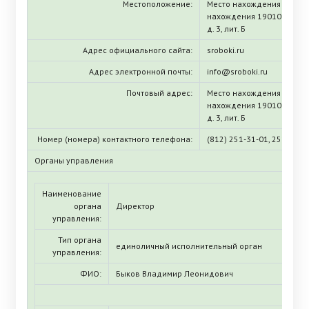
Местоположение:
Место нахождения (ЕГРЮЛ
нахождения 190103, г. Са
д. 3, лит. Б
Адрес официального сайта:
sroboki.ru
Адрес электронной почты:
info@sroboki.ru
Почтовый адрес:
Место нахождения (ЕГРЮЛ
нахождения 190103, г. Са
д. 3, лит. Б
Номер (номера) контактного телефона:
(812) 251-31-01, 251-10-5
Органы управления
Наименование
органа
Директор
управления:
Тип органа
единоличный исполнительный орган
управления:
ФИО:
Быков Владимир Леонидович