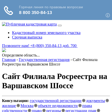
Кадастровый номер земельного участка
Срочная выписка
Позвоните нам! +8 (800) 350-84-13 доб. 700
Определяем область...
Главная
›
Государственная регистрация
›
Сайт Филиала
Росреестра на Варшавском Шоссе
Сайт Филиала Росреестра на
Варшавском Шоссе
Консультации:
государственной регистрации
🌐
документы
🌐
жилище
🌐
Москва
🌐
объекте недвижимости
🌐
права
собственности
🌐
право
🌐
регионы
🌐
регистрации прав
🌐