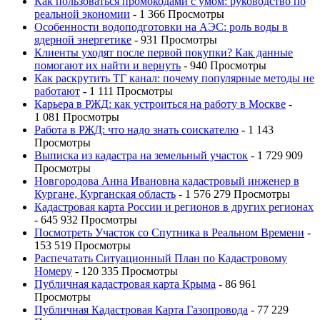
Как пользоваться промокодами с умом: руководство по
реальной экономии
- 1 366 Просмотры
Особенности водоподготовки на АЭС: роль воды в
ядерной энергетике
- 931 Просмотры
Клиенты уходят после первой покупки? Как данные
помогают их найти и вернуть
- 940 Просмотры
Как раскрутить ТГ канал: почему популярные методы не
работают
- 1 111 Просмотры
Карьера в РЖД: как устроиться на работу в Москве
-
1 081 Просмотры
Работа в РЖД: что надо знать соискателю
- 1 143
Просмотры
Выписка из кадастра на земельный участок
- 1 729 909
Просмотры
Новгородова Анна Ивановна кадастровый инженер в
Кургане, Курганская область
- 1 576 279 Просмотры
Кадастровая карта России и регионов в других регионах
- 645 932 Просмотры
Посмотреть Участок со Спутника в Реальном Времени
-
153 519 Просмотры
Распечатать Ситуационный План по Кадастровому
Номеру
- 120 335 Просмотры
Публичная кадастровая карта Крыма
- 86 961
Просмотры
Публичная Кадастровая Карта Газопровода
- 77 229