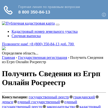
Кадастровый номер земельного участка
Срочная выписка
Позвоните нам! +8 (800) 350-84-13 доб. 700
Определяем область...
Главная
›
Государственная регистрация
›
Получить Сведения
из Егрп Онлайн Росреестр
Получить Сведения из Егрп
Онлайн Росреестр
Консультации:
государственный реестр
🌐
гражданский
🌐
деньги
🌐
единый государственный
🌐
единый
государственный реестр
🌐
законодательство
🌐
кадастровый