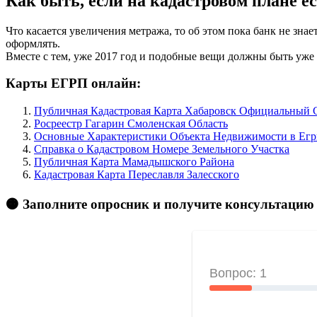
Как быть, если на кадастровом плане ес
Что касается увеличения метража, то об этом пока банк не знае
оформлять.
Вместе с тем, уже 2017 год и подобные вещи должны быть уже
Карты ЕГРП онлайн:
Публичная Кадастровая Карта Хабаровск Официальный 
Росреестр Гагарин Смоленская Область
Основные Характеристики Объекта Недвижимости в Егр
Справка о Кадастровом Номере Земельного Участка
Публичная Карта Мамадышского Района
Кадастровая Карта Переславля Залесского
🟠 Заполните опросник и получите консультацию