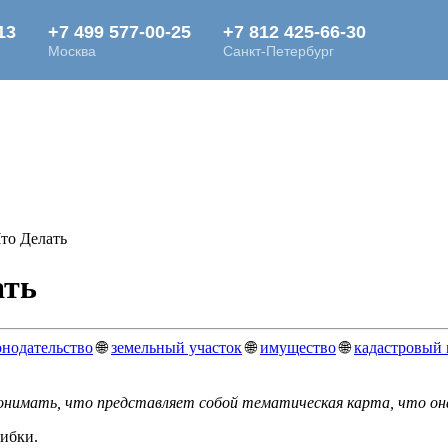
то Делать
ать
онодательство
🌐
земельный участок
🌐
имущество
🌐
кадастровый
онимать, что представляет собой тематическая карта, что он
шибки.