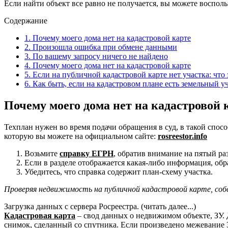
Если найти объект все равно не получается, вы можете воспол
Содержание
1.
Почему моего дома нет на кадастровой карте
2.
Произошла ошибка при обмене данными
3.
По вашему запросу ничего не найдено
4.
Почему моего дома нет на кадастровой карте
5.
Если на публичной кадастровой карте нет участка: что 
6.
Как быть, если на кадастровом плане есть земельный уч
Почему моего дома нет на кадастровой 
Техплан нужен во время подачи обращения в суд, в такой спосо
которую вы можете на официальном сайте:
rosreestor.info
Возьмите
справку ЕГРН
, обратив внимание на пятый раз
Если в разделе отображается какая-либо информация, обр
Убедитесь, что справка содержит план-схему участка.
Проверяя недвижимость на публичной кадастровой карте, со
Загрузка данных с сервера Росреестра. (читать далее...)
Кадастровая карта
– свод данных о недвижимом объекте, ЗУ.
снимок, сделанный со спутника. Если произведено межевание 