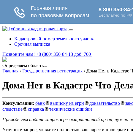
Кадастровый номер земельного участка
Срочная выписка
Позвоните нам! +8 (800) 350-84-13 доб. 700
Определяем область...
Главная
›
Государственная регистрация
›
Дома Нет в Кадастре Ч
Дома Нет в Кадастре Что Дел
Консультации:
банк
🌐
выписку из егрн
🌐
доказательство
🌐
зак
следствие
🌐
справка
🌐
технические ошибки
Прежде чем подать запрос в регистрационный орган, нужно п
Уточните запрос, укажите полностью ваш адрес и проверьте о