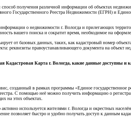
 способ получения различной информации об объектах недвижим
вного Государственного Реестра Недвижимости (ЕГРН) и Едино
информации о недвижимости г. Вологда и прилегающих территор
ость вашего поиска и сократит время, необходимое на оформлен
ирует от базовых данных, таких, как кадастровый номер объект
та: реквизиты правоустанавливающего документа на объект не
ая Кадастровая Карта г. Вологда, какие данные доступны и 
ервис, созданный в рамках программы «Единое государственное 
реестра. С помощью неё можно получить информацию о регистра
их на этих объектах.
ор активно используется жителями г. Вологда и окрестных населё
ние позволяет быстро и удобно получать доступ к данным када