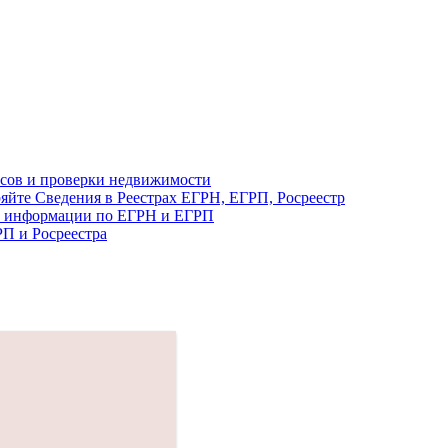
ресов и проверки недвижимости
йте Сведения в Реестрах EГРН, ЕГРП, Росреестр
ска информации по ЕГРН и ЕГРП
П и Росреестра