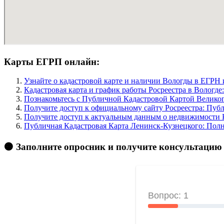
Карты ЕГРП онлайн:
Узнайте о кадастровой карте и наличии Вологды в ЕГРН 
Кадастровая карта и график работы Росреестра в Вологде
Познакомьтесь с Публичной Кадастровой Картой Велико
Получите доступ к официальному сайту Росреестра: Пуб
Получите доступ к актуальным данным о недвижимости 
Публичная Кадастровая Карта Ленинск-Кузнецкого: Полн
🟠 Заполните опросник и получите консультацию