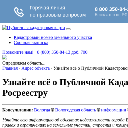
Кадастровый номер земельного участка
Срочная выписка
Позвоните нам! +8 (800) 350-84-13 доб. 700
Определяем область...
Главная
›
Адрес объекта
›
Узнайте всё о Публичной Кадастровой
Узнайте всё о Публичной Када
Росреестру
Консультации:
Вологда
🌐
Вологодская область
🌐
информации
Узнайте всю информацию об объектах недвижимости города В
правах и ограничениях на земельные участки, строения и комму