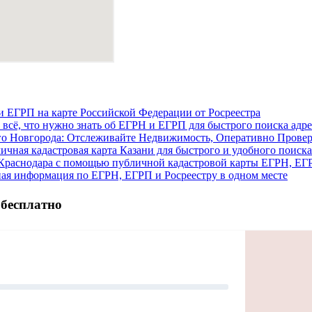
и ЕГРП на карте Российской Федерации от Росреестра
: всё, что нужно знать об ЕГРН и ЕГРП для быстрого поиска ад
го Новгорода: Отслеживайте Недвижимость, Оперативно Проверя
личная кадастровая карта Казани для быстрого и удобного пои
Краснодара с помощью публичной кадастровой карты ЕГРН, ЕГР
ая информация по ЕГРН, ЕГРП и Росреестру в одном месте
 бесплатно