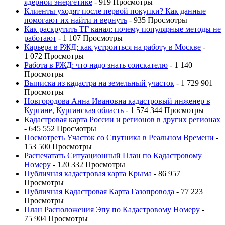
ядерной энергетике
- 919 Просмотры
Клиенты уходят после первой покупки? Как данные
помогают их найти и вернуть
- 935 Просмотры
Как раскрутить ТГ канал: почему популярные методы не
работают
- 1 107 Просмотры
Карьера в РЖД: как устроиться на работу в Москве
-
1 072 Просмотры
Работа в РЖД: что надо знать соискателю
- 1 140
Просмотры
Выписка из кадастра на земельный участок
- 1 729 901
Просмотры
Новгородова Анна Ивановна кадастровый инженер в
Кургане, Курганская область
- 1 574 344 Просмотры
Кадастровая карта России и регионов в других регионах
- 645 552 Просмотры
Посмотреть Участок со Спутника в Реальном Времени
-
153 500 Просмотры
Распечатать Ситуационный План по Кадастровому
Номеру
- 120 332 Просмотры
Публичная кадастровая карта Крыма
- 86 957
Просмотры
Публичная Кадастровая Карта Газопровода
- 77 223
Просмотры
План Расположения Эпу по Кадастровому Номеру
-
75 904 Просмотры