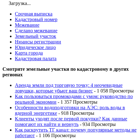
Загрузка...
Срочная выписка
Кадастровый номер
Межевание
Сделано межевание
Земельный участок
Нюансы регистрации
Юридическое лицо
Карта города
Кадастровая палата
Смотрите земельные участки по кадастровому в других
регионах
Аренда земли под торговую точку: 4 неочевидные
ловушки, которые убьют ваш бизнес
- 1 058 Просмотры
Как пользоваться промокодами с умом: руководство по
реальной экономии
- 1 357 Просмотры
Особенности водоподготовки на АЭС: роль воды в
ядерной энергетике
- 918 Просмотры
Клиенты уходят после первой покупки? Как данные
помогают их найти и вернуть
- 934 Просмотры
Как раскрутить ТГ канал: почему популярные методы не
работают
- 1 106 Просмотры