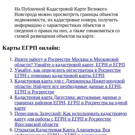
На Публичной Кадастровой Карте Великого
Новгорода можно просмотреть границы объектов
недвижимости, их кадастровые номера, получить
информацию о характеристиках объектов и
сведения о правах на них, а также ознакомиться со
схемой размещения объектов на карте.
Карты ЕГРП онлайн:
Ищете работу в Росреестре Москвы и Московской
области? Узнайте о кадастровой карте, ЕГРН и ЕГРП
Узнайте, как определить регистратора в Росреестре
ЕГРН с помощью кадастровой карты ЕГРП
Кадастровая карта для г. Дзержинска Нижегородской
области: Найдите все необходимые данные в ЕГРН,
ЕГРП и Росреестре
Кадастровая карта Дагестана: актуальные данные о
границах районов ЕГРН, ЕГРП и Росреестра на одной
карте
Переславль Залесский: Как использовать кадастровую
карту для работы с ЕГРН и ЕГРП в Росреестре
Ярославской области
Открытая Кадастровая Карта Алапаевска: Вся