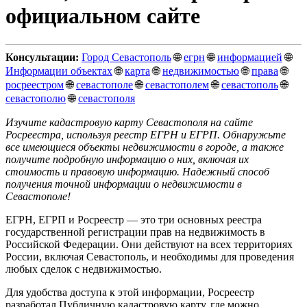
официальном сайте
Консультации:
Город Севастополь
🌐
егрн
🌐
информацией
🌐
Информации объектах
🌐
карта
🌐
недвижимостью
🌐
права
🌐
росреестром
🌐
севастополе
🌐
севастополем
🌐
севастополь
🌐
севастополю
🌐
севастополя
Изучите кадастровую карту Севастополя на сайте
Росреестра, используя реестр ЕГРН и ЕГРП. Обнаружьте
все имеющиеся объекты недвижимости в городе, а также
получите подробную информацию о них, включая их
стоимость и правовую информацию. Надежный способ
получения точной информации о недвижимости в
Севастополе!
ЕГРН, ЕГРП и Росреестр — это три основных реестра
государственной регистрации прав на недвижимость в
Российской Федерации. Они действуют на всех территориях
России, включая Севастополь, и необходимы для проведения
любых сделок с недвижимостью.
Для удобства доступа к этой информации, Росреестр
разработал Публичную кадастровую карту, где можно