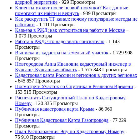
ядерной энергетике
- 929 Просмотры
Клиенты уходят после первой покупки? Как данные
помогают их найти и вернуть
- 939 Просмотры
Как раскрутить ТГ канал: почему популярные методы не
работают
- 1 111 Просмотры
Карьера в РЖД: как устроиться на работу в Москве
-
1 079 Просмотры
Работа в РЖД: что надо знать соискателю
- 1 143
Просмотры
Выписка из кадастра на земельный участок
- 1 729 908
Просмотры
Новгородова Анна Ивановна кадастровый инженер в
Кургане, Курганская область
- 1 575 848 Просмотры
Кадастровая карта России и регионов в других регионах
- 645 857 Просмотры
Посмотреть Участок со Спутника в Реальном Времени
-
153 515 Просмотры
Распечатать Ситуационный План по Кадастровому
Номеру
- 120 335 Просмотры
Публичная кадастровая карта Крыма
- 86 960
Просмотры
Публичная Кадастровая Карта Газопровода
- 77 229
Просмотры
План Расположения Эпу по Кадастровому Номеру
-
75 910 Просмотры