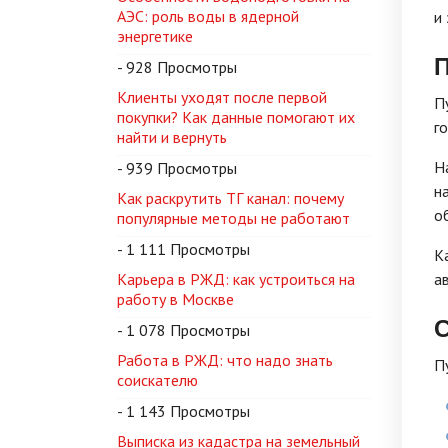
АЭС: роль воды в ядерной
и
энергетике
П
- 928 Просмотры
Клиенты уходят после первой
П
покупки? Как данные помогают их
г
найти и вернуть
Н
- 939 Просмотры
н
Как раскрутить ТГ канал: почему
о
популярные методы не работают
- 1 111 Просмотры
К
Карьера в РЖД: как устроиться на
а
работу в Москве
С
- 1 078 Просмотры
Работа в РЖД: что надо знать
П
соискателю
- 1 143 Просмотры
Выписка из кадастра на земельный