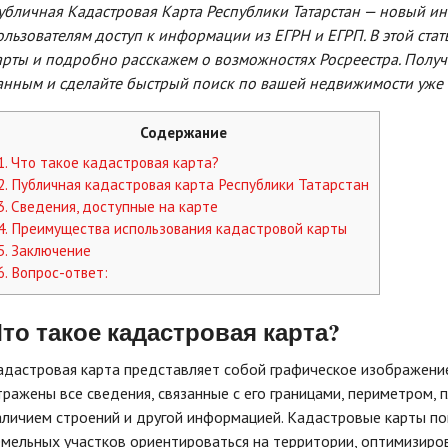
убличная Кадастровая Карта Республики Татарстан — новый и
ользователям доступ к информации из ЕГРН и ЕГРП. В этой ста
арты и подробно расскажем о возможностях Росреестра. Получ
анным и сделайте быстрый поиск по вашей недвижимости уже 
Содержание
1.
Что такое кадастровая карта?
2.
Публичная кадастровая карта Республики Татарстан
3.
Сведения, доступные на карте
4.
Преимущества использования кадастровой карты
5.
Заключение
6.
Вопрос-ответ:
то такое кадастровая карта?
адастровая карта представляет собой графическое изображение
тражены все сведения, связанные с его границами, периметром,
аличием строений и другой информацией. Кадастровые карты п
емельных участков ориентироваться на территории, оптимизиров