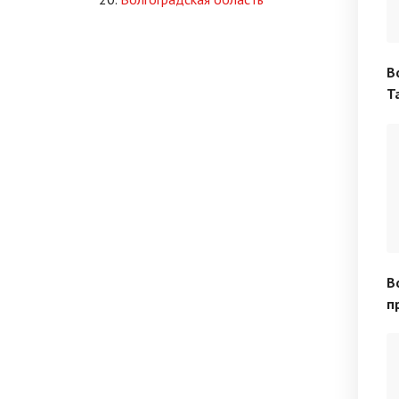
В
Т
В
п