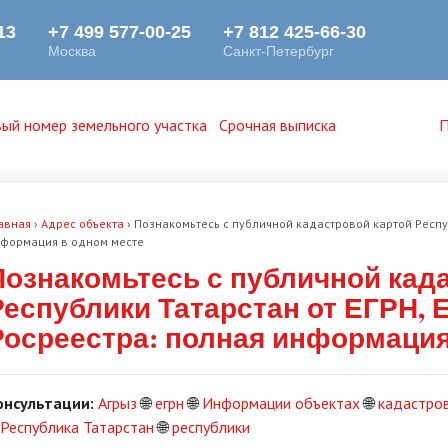
ый номер земельного участка
Срочная выписка
П
авная
›
Адрес объекта
›
Познакомьтесь с публичной кадастровой картой Респуб
формация в одном месте
Познакомьтесь с публичной кад
Республики Татарстан от ЕГРН, 
Росреестра: полная информация
онсультации:
Агрыз
🌐
егрн
🌐
Информации объектах
🌐
кадастро
Республика Татарстан
🌐
республики