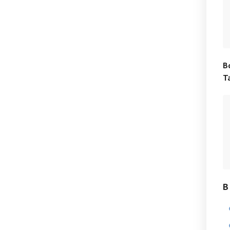
В
Т
В