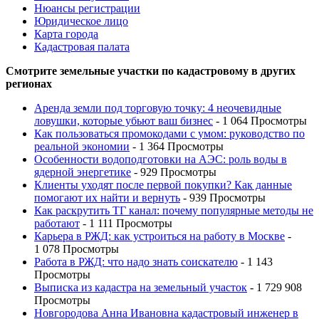
Нюансы регистрации
Юридическое лицо
Карта города
Кадастровая палата
Смотрите земельные участки по кадастровому в других
регионах
Аренда земли под торговую точку: 4 неочевидные
ловушки, которые убьют ваш бизнес
- 1 064 Просмотры
Как пользоваться промокодами с умом: руководство по
реальной экономии
- 1 364 Просмотры
Особенности водоподготовки на АЭС: роль воды в
ядерной энергетике
- 929 Просмотры
Клиенты уходят после первой покупки? Как данные
помогают их найти и вернуть
- 939 Просмотры
Как раскрутить ТГ канал: почему популярные методы не
работают
- 1 111 Просмотры
Карьера в РЖД: как устроиться на работу в Москве
-
1 078 Просмотры
Работа в РЖД: что надо знать соискателю
- 1 143
Просмотры
Выписка из кадастра на земельный участок
- 1 729 908
Просмотры
Новгородова Анна Ивановна кадастровый инженер в