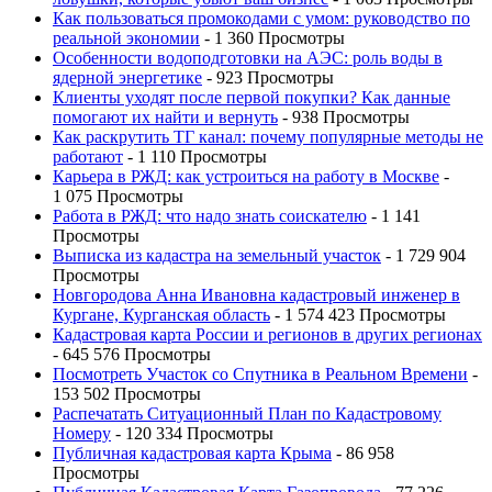
Как пользоваться промокодами с умом: руководство по
реальной экономии
- 1 360 Просмотры
Особенности водоподготовки на АЭС: роль воды в
ядерной энергетике
- 923 Просмотры
Клиенты уходят после первой покупки? Как данные
помогают их найти и вернуть
- 938 Просмотры
Как раскрутить ТГ канал: почему популярные методы не
работают
- 1 110 Просмотры
Карьера в РЖД: как устроиться на работу в Москве
-
1 075 Просмотры
Работа в РЖД: что надо знать соискателю
- 1 141
Просмотры
Выписка из кадастра на земельный участок
- 1 729 904
Просмотры
Новгородова Анна Ивановна кадастровый инженер в
Кургане, Курганская область
- 1 574 423 Просмотры
Кадастровая карта России и регионов в других регионах
- 645 576 Просмотры
Посмотреть Участок со Спутника в Реальном Времени
-
153 502 Просмотры
Распечатать Ситуационный План по Кадастровому
Номеру
- 120 334 Просмотры
Публичная кадастровая карта Крыма
- 86 958
Просмотры