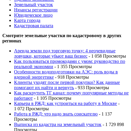
Земельный участок
Нюансы регистрации
Юридическое лицо
Карта города
Кадастровая палата
Смотрите земельные участки по кадастровому в других
регионах
Аренда земли под торговую точку: 4 неочевидные
ловушки, которые убьют ваш бизнес
- 1 058 Просмотры
Как пользоваться промокодами с умом: руководство по
реальной экономии
- 1 355 Просмотры
Особенности водоподготовки на АЭС: роль воды в
ядерной энергетике
- 918 Просмотры
Клиенты уходят после первой покупки? Как данные
помогают их найти и вернуть
- 933 Просмотры
Как раскрутить ТГ канал: почему популярные методы не
работают
- 1 105 Просмотры
Карьера в РЖД: как устроиться на работу в Москве
-
1 072 Просмотры
Работа в РЖД: что надо знать соискателю
- 1 137
Просмотры
Выписка из кадастра на земельный участок
- 1 729 898
Просмотры