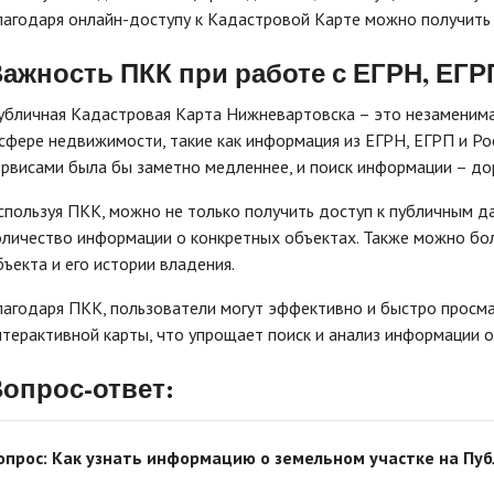
лагодаря онлайн-доступу к Кадастровой Карте можно получить
ажность ПКК при работе с ЕГРН, ЕГР
убличная Кадастровая Карта Нижневартовска – это незаменима
 сфере недвижимости, такие как информация из ЕГРН, ЕГРП и Ро
ервисами была бы заметно медленнее, и поиск информации – до
спользуя ПКК, можно не только получить доступ к публичным да
оличество информации о конкретных объектах. Также можно бол
бъекта и его истории владения.
лагодаря ПКК, пользователи могут эффективно и быстро просм
нтерактивной карты, что упрощает поиск и анализ информации 
опрос-ответ:
опрос: Как узнать информацию о земельном участке на Пу