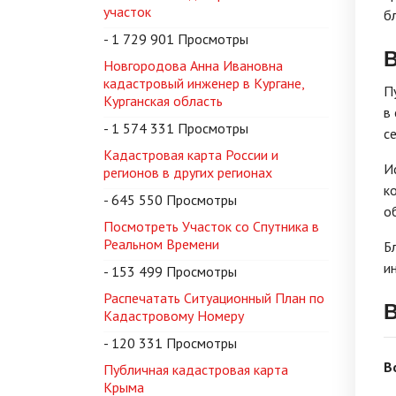
участок
б
- 1 729 901 Просмотры
В
Новгородова Анна Ивановна
кадастровый инженер в Кургане,
П
Курганская область
в
- 1 574 331 Просмотры
с
Кадастровая карта России и
И
регионов в других регионах
к
- 645 550 Просмотры
о
Посмотреть Участок со Спутника в
Реальном Времени
Б
и
- 153 499 Просмотры
Распечатать Ситуационный План по
В
Кадастровому Номеру
- 120 331 Просмотры
В
Публичная кадастровая карта
Крыма