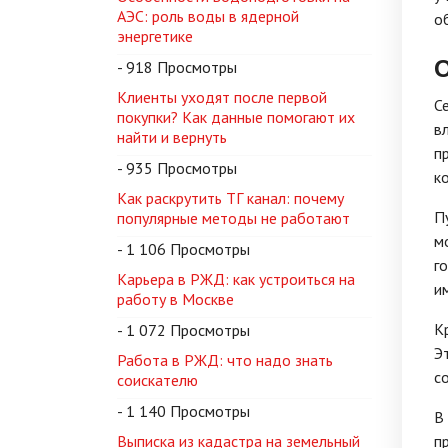
АЭС: роль воды в ядерной
о
энергетике
О
- 918 Просмотры
Клиенты уходят после первой
С
покупки? Как данные помогают их
в
найти и вернуть
п
- 935 Просмотры
к
Как раскрутить ТГ канал: почему
П
популярные методы не работают
м
- 1 106 Просмотры
г
Карьера в РЖД: как устроиться на
и
работу в Москве
К
- 1 072 Просмотры
Э
Работа в РЖД: что надо знать
с
соискателю
- 1 140 Просмотры
В
Выписка из кадастра на земельный
п