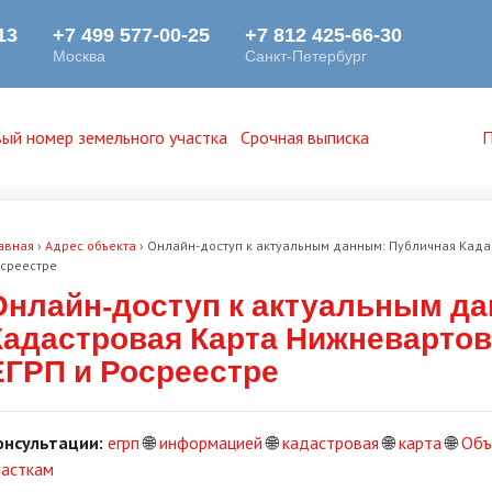
ый номер земельного участка
Срочная выписка
П
авная
›
Адрес объекта
›
Онлайн-доступ к актуальным данным: Публичная Кадас
среестре
Онлайн-доступ к актуальным д
Кадастровая Карта Нижневартовс
ЕГРП и Росреестре
онсультации:
егрп
🌐
информацией
🌐
кадастровая
🌐
карта
🌐
Объ
часткам