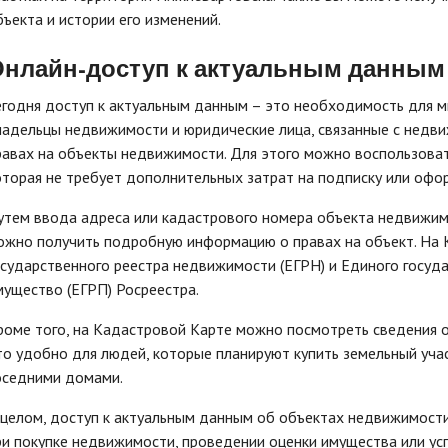
бъекта и истории его изменений.
нлайн-доступ к актуальным данным
егодня доступ к актуальным данным – это необходимость для мн
ладельцы недвижимости и юридические лица, связанные с недв
равах на объекты недвижимости. Для этого можно воспользова
оторая не требует дополнительных затрат на подписку или офо
утем ввода адреса или кадастрового номера объекта недвижи
ожно получить подробную информацию о правах на объект. На 
осударственного реестра недвижимости (ЕГРН) и Единого госуд
мущество (ЕГРП) Росреестра.
роме того, на Кадастровой Карте можно посмотреть сведения о 
то удобно для людей, которые планируют купить земельный уча
оседними домами.
 целом, доступ к актуальным данным об объектах недвижимост
ри покупке недвижимости, проведении оценки имущества или ус