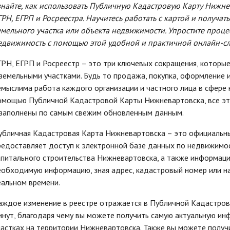
знайте, как использовать Публичную Кадастровую Карту Нижне
ГРН, ЕГРП и Росреестра. Научитесь работать с картой и получа
емельного участка или объекта недвижимости. Упростите проц
едвижимость с помощью этой удобной и практичной онлайн-с
ГРН, ЕГРП и Росреестр – это три ключевых сокращения, которые
 земельными участками. Будь то продажа, покупка, оформление 
емыслима работа каждого организации и частного лица в сфере 
омощью Публичной Кадастровой Карты Нижневартовска, все эт
 заполнены по самым свежим обновленным данным.
убличная Кадастровая Карта Нижневартовска – это официальны
редоставляет доступ к электронной базе данных по недвижимос
апитального строительства Нижневартовска, а также информаци
еобходимую информацию, зная адрес, кадастровый номер или на
еальном времени.
аждое изменение в реестре отражается в Публичной Кадастров
инут, благодаря чему вы можете получить самую актуальную и
частках на территории Нижневартовска. Также вы можете полу