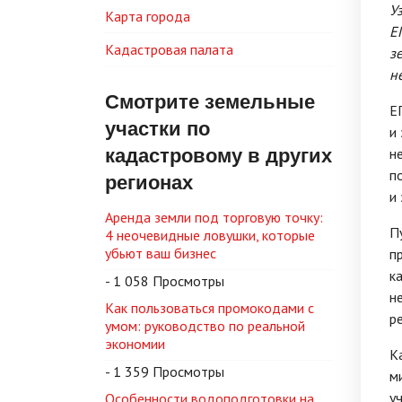
У
Карта города
Е
Кадастровая палата
з
н
Смотрите земельные
Е
участки по
и
кадастровому в других
н
п
регионах
и
Аренда земли под торговую точку:
П
4 неочевидные ловушки, которые
убьют ваш бизнес
п
к
- 1 058 Просмотры
н
Как пользоваться промокодами с
р
умом: руководство по реальной
экономии
К
- 1 359 Просмотры
м
у
Особенности водоподготовки на