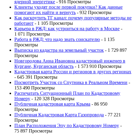
ядерной энергетике
- 916 Просмотры
Клиенты уходят после первой покупки? Как данные
помогают их найти и вернуть
- 932 Просмотры
Как раскрутить ТГ канал: почему популярные методы не
работают
- 1 105 Просмотры
Карьера в РЖД: как устроиться на работу в Москве
-
1 071 Просмотры
Работа в РЖД: что надо знать соискателю
- 1 135
Просмотры
Выписка из кадастра на земельный участок
- 1 729 897
Просмотры
Новгородова Анна Ивановна кадастровый инженер в
Кургане, Курганская область
- 1 573 910 Просмотры
Кадастровая карта России и регионов в других регионах
- 645 391 Просмотры
Посмотреть Участок со Спутника в Реальном Времени
-
153 490 Просмотры
Распечатать Ситуационный План по Кадастровому
Номеру
- 120 328 Просмотры
Публичная кадастровая карта Крыма
- 86 950
Просмотры
Публичная Кадастровая Карта Газопровода
- 77 221
Просмотры
План Расположения Эпу по Кадастровому Номеру
-
75 897 Просмотры