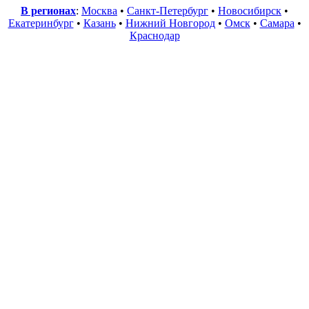
В регионах
:
Москва
•
Санкт-Петербург
•
Новосибирск
•
Екатеринбург
•
Казань
•
Нижний Новгород
•
Омск
•
Самара
•
Краснодар