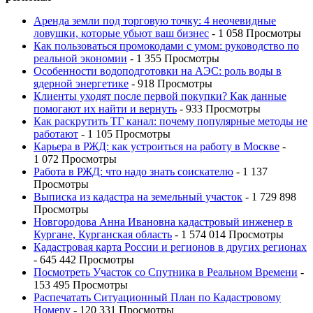
Аренда земли под торговую точку: 4 неочевидные
ловушки, которые убьют ваш бизнес
- 1 058 Просмотры
Как пользоваться промокодами с умом: руководство по
реальной экономии
- 1 355 Просмотры
Особенности водоподготовки на АЭС: роль воды в
ядерной энергетике
- 918 Просмотры
Клиенты уходят после первой покупки? Как данные
помогают их найти и вернуть
- 933 Просмотры
Как раскрутить ТГ канал: почему популярные методы не
работают
- 1 105 Просмотры
Карьера в РЖД: как устроиться на работу в Москве
-
1 072 Просмотры
Работа в РЖД: что надо знать соискателю
- 1 137
Просмотры
Выписка из кадастра на земельный участок
- 1 729 898
Просмотры
Новгородова Анна Ивановна кадастровый инженер в
Кургане, Курганская область
- 1 574 014 Просмотры
Кадастровая карта России и регионов в других регионах
- 645 442 Просмотры
Посмотреть Участок со Спутника в Реальном Времени
-
153 495 Просмотры
Распечатать Ситуационный План по Кадастровому
Номеру
- 120 331 Просмотры