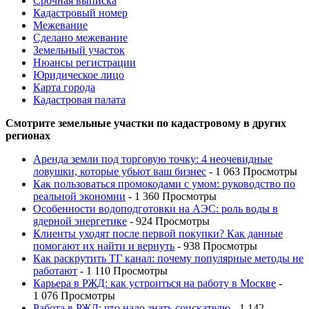
Срочная выписка
Кадастровый номер
Межевание
Сделано межевание
Земельный участок
Нюансы регистрации
Юридическое лицо
Карта города
Кадастровая палата
Смотрите земельные участки по кадастровому в других
регионах
Аренда земли под торговую точку: 4 неочевидные
ловушки, которые убьют ваш бизнес
- 1 063 Просмотры
Как пользоваться промокодами с умом: руководство по
реальной экономии
- 1 360 Просмотры
Особенности водоподготовки на АЭС: роль воды в
ядерной энергетике
- 924 Просмотры
Клиенты уходят после первой покупки? Как данные
помогают их найти и вернуть
- 938 Просмотры
Как раскрутить ТГ канал: почему популярные методы не
работают
- 1 110 Просмотры
Карьера в РЖД: как устроиться на работу в Москве
-
1 076 Просмотры
Работа в РЖД: что надо знать соискателю
- 1 142