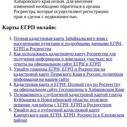
Хабаровского края нельзя. Для внесения
изменений необходимо обратиться в органы
Росреестра, которые осуществляют регистрацию
прав и сделок с недвижимостью.
Карты ЕГРП онлайн:
Полная кадастровая карта Забайкальского края с
населенными пунктами и подробными данными ЕГРН,
ЕГРП и Росреестра
Как использовать кадастровую карту Росреестра для
получения информации о земельных участках: все
ответы на официальном сайте ЕГРН и ЕГРП
Узнайте границы ЕГРН, ЕГРП и Росреестра на
кадастровой карте Пермского Края в России: подробная
информация на нашем сайте
Кадастровая карта и ЕГРН: Полный гид по Росреестру
на официальном сайте Госпошлины в Хабаровском Крае
Познакомьтесь с публичной кадастровой картой города
Куйбышева в Новосибирской области: полезное
решение для работы с ЕГРН, ЕГРП и Росреестром
Узнайте все о публичной кадастровой карте
Камчатского края: ЕГРН, ЕГРП, Росреестр в Елизовском
районе