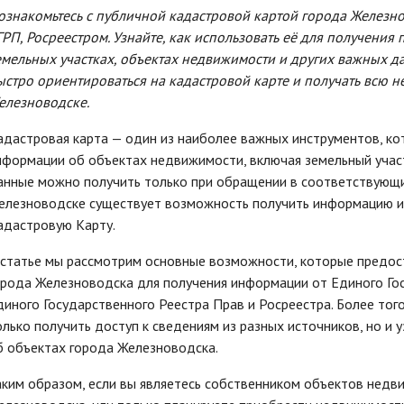
ознакомьтесь с публичной кадастровой картой города Железно
ГРП, Росреестром. Узнайте, как использовать её для получения
емельных участках, объектах недвижимости и других важных дан
ыстро ориентироваться на кадастровой карте и получать всю
елезноводске.
адастровая карта — один из наиболее важных инструментов, ко
нформации об объектах недвижимости, включая земельный участо
анные можно получить только при обращении в соответствующи
елезноводске существует возможность получить информацию и
адастровую Карту.
 статье мы рассмотрим основные возможности, которые предос
орода Железноводска для получения информации от Единого Го
диного Государственного Реестра Прав и Росреестра. Более тог
олько получить доступ к сведениям из разных источников, но и
б объектах города Железноводска.
аким образом, если вы являетесь собственником объектов недв