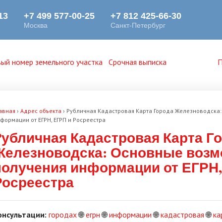
ый номер земельного участка
Срочная выписка
П
авная
›
Адрес объекта
›
Pубличная Кадастровая Карта Города Железноводска
формации от ЕГРН, ЕГРП и Росреестра
Pубличная Кадастровая Карта Г
Железноводска: Основные возм
получения информации от ЕГРН,
Росреестра
онсультации:
городах
🌐
егрн
🌐
информации
🌐
кадастровая
🌐
ка