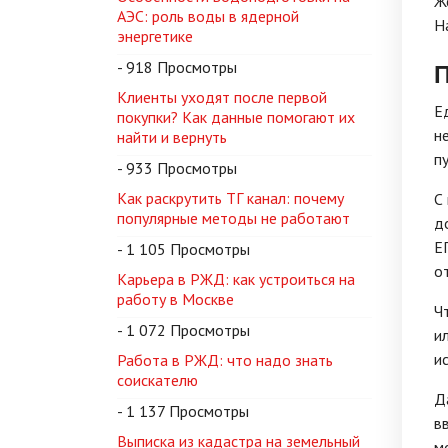
Ж
АЭС: роль воды в ядерной
Н
энергетике
- 918 Просмотры
Клиенты уходят после первой
Е
покупки? Как данные помогают их
н
найти и вернуть
п
- 933 Просмотры
Как раскрутить ТГ канал: почему
С
популярные методы не работают
д
Е
- 1 105 Просмотры
о
Карьера в РЖД: как устроиться на
работу в Москве
Ч
- 1 072 Просмотры
и
и
Работа в РЖД: что надо знать
соискателю
Д
- 1 137 Просмотры
в
Выписка из кадастра на земельный
м