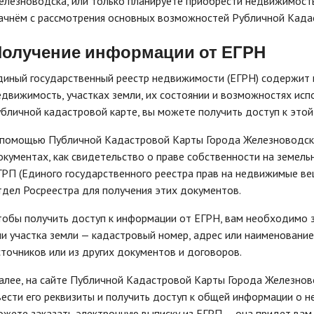
елезноводска, или только планируете приобрести недвижимость,
ачнём с рассмотрения основных возможностей Рубличной Када
Получение информации от ЕГРН
диный государственный реестр недвижимости (ЕГРН) содержит 
едвижимость, участках земли, их состоянии и возможностях исп
убличной кадастровой карте, вы можете получить доступ к это
 помощью Публичной Кадастровой Карты Города Железноводска
окументах, как свидетельство о праве собственности на земельн
ГРП (Единого государственного реестра прав на недвижимые вещ
тдел Росреестра для получения этих документов.
тобы получить доступ к информации от ЕГРН, вам необходимо 
ли участка земли — кадастровый номер, адрес или наименование
сточников или из других документов и договоров.
алее, на сайте Публичной Кадастровой Карты Города Железнов
вести его реквизиты и получить доступ к общей информации о н
ожете заказать электронную выписку из ЕГРП — она придет вам