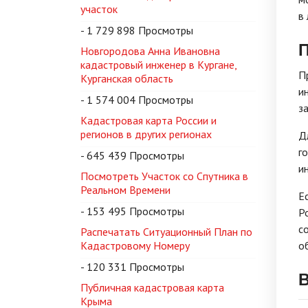
участок
в
- 1 729 898 Просмотры
П
Новгородова Анна Ивановна
кадастровый инженер в Кургане,
П
Курганская область
и
- 1 574 004 Просмотры
з
Кадастровая карта России и
регионов в других регионах
Д
г
- 645 439 Просмотры
и
Посмотреть Участок со Спутника в
Реальном Времени
Е
- 153 495 Просмотры
Р
с
Распечатать Ситуационный План по
Кадастровому Номеру
о
- 120 331 Просмотры
В
Публичная кадастровая карта
Крыма