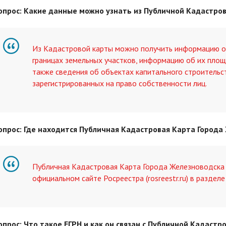
опрос: Какие данные можно узнать из Публичной Кадастро
Из Кадастровой карты можно получить информацию о
границах земельных участков, информацию об их площа
также сведения об объектах капитального строительст
зарегистрированных на право собственности лиц.
опрос: Где находится Публичная Кадастровая Карта Города
Публичная Кадастровая Карта Города Железноводска 
официальном сайте Росреестра (rosreestr.ru) в разде
опрос: Что такое ЕГРН и как он связан с Публичной Кадастр