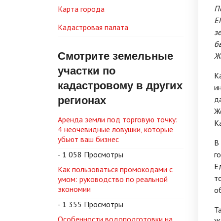
П
Карта города
Е
Кадастровая палата
з
б
Смотрите земельные
Ж
участки по
К
кадастровому в других
и
регионах
д
Ж
Аренда земли под торговую точку:
К
4 неочевидные ловушки, которые
убьют ваш бизнес
В
- 1 058 Просмотры
г
Е
Как пользоваться промокодами с
т
умом: руководство по реальной
экономии
о
- 1 355 Просмотры
Т
Особенности водоподготовки на