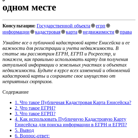
одном месте
Консультации:
Государственной объекта
🌐
егрп
🌐
информации
🌐
кадастровая
🌐
карта
🌐
недвижимости
🌐
права
Узнайте все о публичной кадастровой карте Енисейска и ее
важности для регистрации и учета недвижимости. В
статье мы рассмотрим ЕГРН, ЕГРП и Росреестр, и
покажем, как правильно использовать карту для получения
актуальной информации о земельных участках и объектах
недвижимости. Будьте в курсе всех изменений и обновлений
кадастровой карты и сохраните свое имущество от
неприятных сюрпризов.
Содержание
1.
Что такое Публичная Кадастровая Карта Енисейска?
2.
Что такое ЕГРН?
3.
Что такое ЕГРП?
4.
Как использовать Публичную Кадастровую Карту
Енисейска для поиска информации в ЕГРН и ЕГРП?
5.
Вывод
6.
Вопрос-ответ: