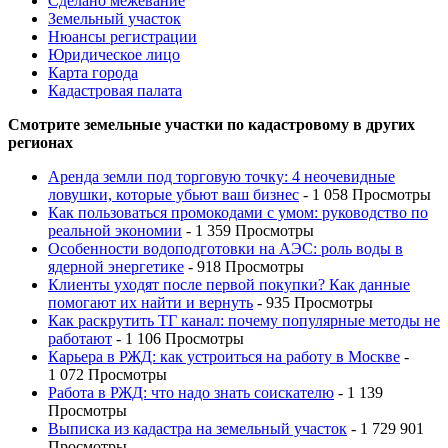
Сделано межевание
Земельный участок
Нюансы регистрации
Юридическое лицо
Карта города
Кадастровая палата
Смотрите земельные участки по кадастровому в других
регионах
Аренда земли под торговую точку: 4 неочевидные
ловушки, которые убьют ваш бизнес
- 1 058 Просмотры
Как пользоваться промокодами с умом: руководство по
реальной экономии
- 1 359 Просмотры
Особенности водоподготовки на АЭС: роль воды в
ядерной энергетике
- 918 Просмотры
Клиенты уходят после первой покупки? Как данные
помогают их найти и вернуть
- 935 Просмотры
Как раскрутить ТГ канал: почему популярные методы не
работают
- 1 106 Просмотры
Карьера в РЖД: как устроиться на работу в Москве
-
1 072 Просмотры
Работа в РЖД: что надо знать соискателю
- 1 139
Просмотры
Выписка из кадастра на земельный участок
- 1 729 901
Просмотры