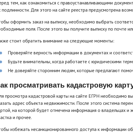
еред тем, как ознакомиться с правоустанавливающими докумен
х подлинности. Для этого на сайте реестра предусмотрена возм
тобы оформить заказ на выписку, необходимо выбрать соответс
еобходимые поля. После этого вы получите выписку по почте ил
акже стоит обратить внимание на следующие моменты:
Проверяйте верность информации в документах и соответс
Будьте внимательны, когда работаете с юридическими тер
Не доверяйте сторонним людям, которые предлагают помоч
ак просматривать кадастровую карт
ля просмотра кадастровой карты на сайте ЕГРН необходимо вы
казать адрес объекта недвижимости. После этого система перен
артой, на которой будет отмечена информация о владельцах и ж
частка и прочее.
тобы избежать несанкционированного доступа к информации об