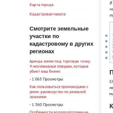
В
Карта города
н
Кадастровая палата
о
Смотрите земельные
участки по
кадастровому в других
регионах
Аренда земли под торговую точку:
4 неочевидные ловушки, которые
П
убьют ваш бизнес
- 1 063 Просмотры
Е
Как пользоваться промокодами с
л
умом: руководство по реальной
м
экономии
К
- 1 360 Просмотры
Особенности водоподготовки на