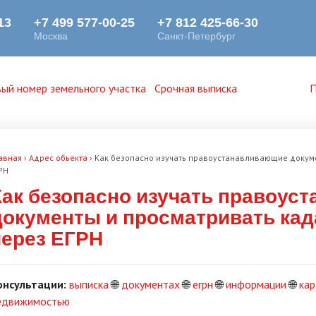
ый номер земельного участка
Срочная выписка
П
авная
›
Адрес объекта
›
Как безопасно изучать правоустанавливающие докуме
РН
Как безопасно изучать правоус
документы и просматривать кад
через ЕГРН
онсультации:
выписка
🌐
документах
🌐
егрн
🌐
информации
🌐
кар
едвижимостью