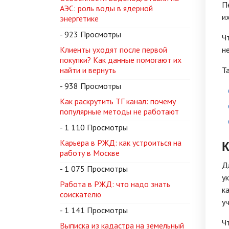
П
АЭС: роль воды в ядерной
и
энергетике
- 923 Просмотры
Ч
Клиенты уходят после первой
н
покупки? Как данные помогают их
найти и вернуть
Т
- 938 Просмотры
Как раскрутить ТГ канал: почему
популярные методы не работают
- 1 110 Просмотры
К
Карьера в РЖД: как устроиться на
работу в Москве
Д
- 1 075 Просмотры
у
Работа в РЖД: что надо знать
к
соискателю
у
- 1 141 Просмотры
Ч
Выписка из кадастра на земельный