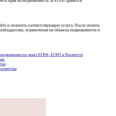
учета прав на недвижимость. В ЕГРП хранится
йте и оплатить соответствующую услугу. После оплаты
ообладателях, ограничения на объекты недвижимости и
 недвижимости через ЕГРН, ЕГРП и Росреестр
ции
тре
осреестра