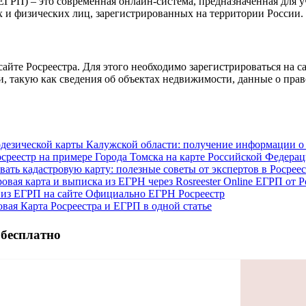
ГРП) – это современная онлайн-система, предназначенная для 
 и физических лиц, зарегистрированных на территории России.
те Росреестра. Для этого необходимо зарегистрироваться на са
такую как сведения об объектах недвижимости, данные о прав
одезической карты Калужской области: получение информации о
осреестр на примере Города Томска на карте Российской Федера
ть кадастровую карту: полезные советы от экспертов в Росреес
вая карта и выписка из ЕГРН через Rosreester Online ЕГРП от Р
 из ЕГРП на сайте Официально ЕГРН Росреестр
овая Карта Росреестра и ЕГРП в одной статье
 бесплатно