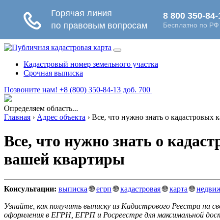
Кадастровый номер земельного участка
Срочная выписка
Позвоните нам! +8 (800) 350-84-13 доб. 700
Определяем область...
Главная
›
Адрес объекта
›
Все, что нужно знать о кадастровых
Все, что нужно знать о кадас
вашей квартиры
Консультации:
выписка
🌐
егрп
🌐
кадастровая
🌐
карта
🌐
недви
Узнайте, как получить выписку из Кадастрового Реестра на с
оформления в ЕГРН, ЕГРП и Росреестре для максимальной дос