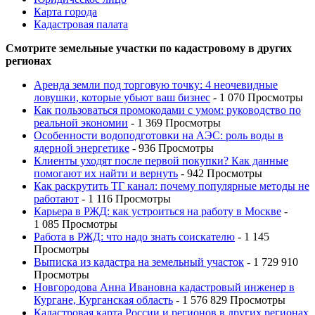
Карта города
Кадастровая палата
Смотрите земельные участки по кадастровому в других
регионах
Аренда земли под торговую точку: 4 неочевидные
ловушки, которые убьют ваш бизнес
- 1 070 Просмотры
Как пользоваться промокодами с умом: руководство по
реальной экономии
- 1 369 Просмотры
Особенности водоподготовки на АЭС: роль воды в
ядерной энергетике
- 936 Просмотры
Клиенты уходят после первой покупки? Как данные
помогают их найти и вернуть
- 942 Просмотры
Как раскрутить ТГ канал: почему популярные методы не
работают
- 1 116 Просмотры
Карьера в РЖД: как устроиться на работу в Москве
-
1 085 Просмотры
Работа в РЖД: что надо знать соискателю
- 1 145
Просмотры
Выписка из кадастра на земельный участок
- 1 729 910
Просмотры
Новгородова Анна Ивановна кадастровый инженер в
Кургане, Курганская область
- 1 576 829 Просмотры
Кадастровая карта России и регионов в других регионах