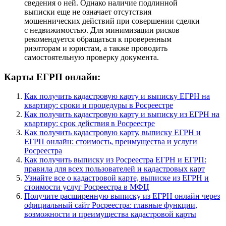
сведения о ней. Однако наличие подлинной
выписки еще не означает отсутствия
мошеннических действий при совершении сделки
с недвижимостью. Для минимизации рисков
рекомендуется обращаться к проверенным
риэлторам и юристам, а также проводить
самостоятельную проверку документа.
Карты ЕГРП онлайн:
Как получить кадастровую карту и выписку ЕГРН на
квартиру: сроки и процедуры в Росреестре
Как получить кадастровую карту и выписку из ЕГРН на
квартиру: срок действия в Росреестре
Как получить кадастровую карту, выписку ЕГРН и
ЕГРП онлайн: стоимость, преимущества и услуги
Росреестра
Как получить выписку из Росреестра ЕГРН и ЕГРП:
правила для всех пользователей и кадастровых карт
Узнайте все о кадастровой карте, выписке из ЕГРН и
стоимости услуг Росреестра в МФЦ
Получите расширенную выписку из ЕГРН онлайн через
официальный сайт Росреестра: главные функции,
возможности и преимущества кадастровой карты