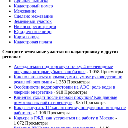
Срочная выписка
Кадастровый номер
Межевание
Сделано межевание
Земельный участок
Нюансы регистрации
Юридическое лицо
Карта города
Кадастровая палата
Смотрите земельные участки по кадастровому в других
регионах
Аренда земли под торговую точку: 4 неочевидные
ловушки, которые убьют ваш бизнес
- 1 058 Просмотры
Как пользоваться промокодами с умом: руководство по
реальной экономии
- 1 359 Просмотры
Особенности водоподготовки на АЭС: роль воды в
ядерной энергетике
- 918 Просмотры
Клиенты уходят после первой покупки? Как данные
помогают их найти и вернуть
- 935 Просмотры
Как раскрутить ТГ канал: почему популярные методы не
работают
- 1 106 Просмотры
Карьера в РЖД: как устроиться на работу в Москве
-
1 072 Просмотры