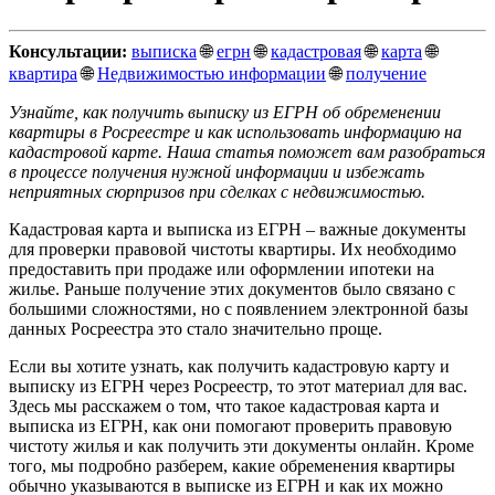
Консультации:
выписка
🌐
егрн
🌐
кадастровая
🌐
карта
🌐
квартира
🌐
Недвижимостью информации
🌐
получение
Узнайте, как получить выписку из ЕГРН об обременении
квартиры в Росреестре и как использовать информацию на
кадастровой карте. Наша статья поможет вам разобраться
в процессе получения нужной информации и избежать
неприятных сюрпризов при сделках с недвижимостью.
Кадастровая карта и выписка из ЕГРН – важные документы
для проверки правовой чистоты квартиры. Их необходимо
предоставить при продаже или оформлении ипотеки на
жилье. Раньше получение этих документов было связано с
большими сложностями, но с появлением электронной базы
данных Росреестра это стало значительно проще.
Если вы хотите узнать, как получить кадастровую карту и
выписку из ЕГРН через Росреестр, то этот материал для вас.
Здесь мы расскажем о том, что такое кадастровая карта и
выписка из ЕГРН, как они помогают проверить правовую
чистоту жилья и как получить эти документы онлайн. Кроме
того, мы подробно разберем, какие обременения квартиры
обычно указываются в выписке из ЕГРН и как их можно