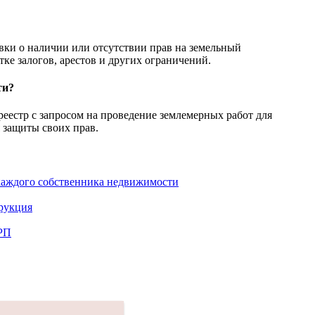
авки о наличии или отсутствии прав на земельный
тке залогов, арестов и других ограничений.
ти?
реестр с запросом на проведение землемерных работ для
я защиты своих прав.
 каждого собственника недвижимости
трукция
ГРП