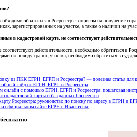
ток?
еобходимо обратиться в Росреестр с запросом на получение спр
иках, зарегистрированных на участке, а также о наличии на учас
анные в кадастровой карте, не соответствуют действительнос
е соответствуют действительности, необходимо обратиться в Рос
дями по поводу границ участка, необходимо обратиться в суд дл
ровку из ПКК ЕГРН, ЕГРП и Росреестра? — полезная статья для
дробный гайд от ЕГРН, ЕГРП и Росреестра
там онлайн с помощью ЕГРН, ЕГРП и Росреестра: пошаговая инс
ью кадастровой карты и баз данных Росреестра
карту Росреестра: руководство по поиску по адресу в ЕГРН и Е
а на официальном сайте ЕГРН в Ивантеевке
 бесплатно