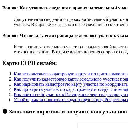
Вопрос: Как уточнить сведения о правах на земельный учас
Для уточнения сведений о правах на земельный участок н
участок. В справке указываются все сведения о собственн
Вопрос: Что делать, если границы земельного участка, указ
Если границы земельного участка на кадастровой карте н
уточнения границ. В случае возникновения споров с сосе
Карты ЕГРП онлайн:
Как использовать кадастровую карту и получить выкопи
Как получить кадастровую карту земельного участка: по
Как нарисовать кадастровую карту участка по координа
Как проверить участок по кадастровому номеру: с помощ
Как найти свой участок в Геленджике через кадастровую 
Узнайте, как использовать кадастровую карту Росреестр
🟠 Заполните опросник и получите консультацию