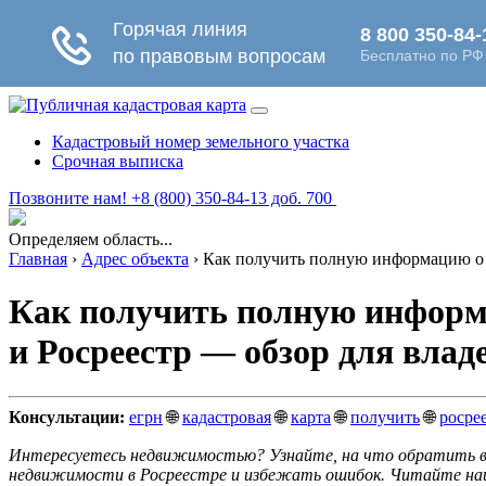
Кадастровый номер земельного участка
Срочная выписка
Позвоните нам! +8 (800) 350-84-13 доб. 700
Определяем область...
Главная
›
Адрес объекта
›
Как получить полную информацию о н
Как получить полную информ
и Росреестр — обзор для влад
Консультации:
егрн
🌐
кадастровая
🌐
карта
🌐
получить
🌐
росре
Интересуетесь недвижимостью? Узнайте, на что обратить вни
недвижимости в Росреестре и избежать ошибок. Читайте на