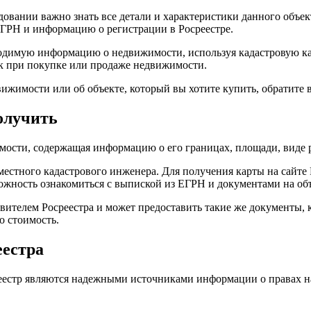
довании важно знать все детали и характеристики данного объе
 ЕГРН и информацию о регистрации в Росреестре.
ходимую информацию о недвижимости, используя кадастровую кар
ок при покупке или продаже недвижимости.
жимости или об объекте, который вы хотите купить, обратите 
получить
имости, содержащая информацию о его границах, площади, виде 
местного кадастрового инженера. Для получения карты на сайте 
можность ознакомиться с выпиской из ЕГРН и документами на о
телем Росреестра и может предоставить такие же документы, ка
о стоимость.
еестра
естр являются надежными источниками информации о правах на