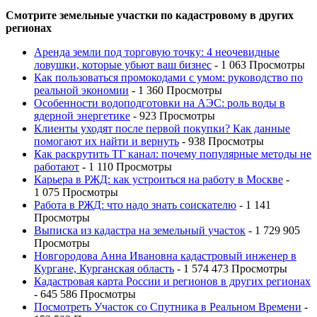
Смотрите земельные участки по кадастровому в других
регионах
Аренда земли под торговую точку: 4 неочевидные
ловушки, которые убьют ваш бизнес
- 1 063 Просмотры
Как пользоваться промокодами с умом: руководство по
реальной экономии
- 1 360 Просмотры
Особенности водоподготовки на АЭС: роль воды в
ядерной энергетике
- 923 Просмотры
Клиенты уходят после первой покупки? Как данные
помогают их найти и вернуть
- 938 Просмотры
Как раскрутить ТГ канал: почему популярные методы не
работают
- 1 110 Просмотры
Карьера в РЖД: как устроиться на работу в Москве
-
1 075 Просмотры
Работа в РЖД: что надо знать соискателю
- 1 141
Просмотры
Выписка из кадастра на земельный участок
- 1 729 905
Просмотры
Новгородова Анна Ивановна кадастровый инженер в
Кургане, Курганская область
- 1 574 473 Просмотры
Кадастровая карта России и регионов в других регионах
- 645 586 Просмотры
Посмотреть Участок со Спутника в Реальном Времени
-